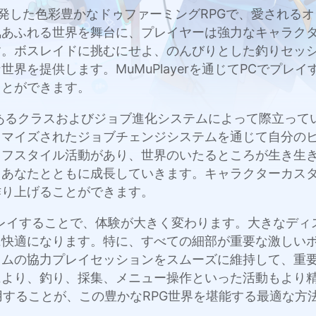
, Ltd.が開発した色彩豊かなドゥファーミングRPGで、愛
気あふれる世界を舞台に、プレイヤーは強力なキャラク
。ボスレイドに挑むにせよ、のんびりとした釣りセッシ
界を提供します。MuMuPlayerを通じてPCでプレ
ことができます。
あるクラスおよびジョブ進化システムによって際立って
タマイズされたジョブチェンジシステムを通じて自分の
イフスタイル活動があり、世界のいたるところが生き生
てあなたとともに成長していきます。キャラクターカス
作り上げることができます。
러스をプレイすることで、体験が大きく変わります。大きな
適になります。特に、すべての細部が重要な激しいボス戦
イムの協力プレイセッションをスムーズに維持して、重
より、釣り、採集、メニュー操作といった活動もより精
で利用することが、この豊かなRPG世界を堪能する最適な方