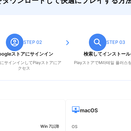
스をダウンロードして快適にプレイする方
STEP 02
STEP 03
oogleストアにサインイン
検索してインストール
leにサインインしてPlayストアにア
PlayストアでM
라테일 플러스
クセス
macOS
Win 7以降
OS