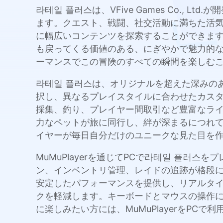
라테일 플러스は、VFive Games Co.
ます。クエスト、戦闘、社交活動に満ちた活
に幅広いコンテンツを探索することができます
も戻ってくる価値のある、にぎやかで魅力的な世
ーマンスでこの冒険のすべての瞬間を楽しむ
라테일 플러스は、オリジナルを超えた深みの
択し、異なるプレイスタイルに合わせたカス
採集、釣り、プレイヤー間取引など豊富なラ
力なペットが旅に同行し、絆が深まるにつれ
イヤーが毎日自分だけのユニークな見た目を
MuMuPlayerを通じてPCで라테일 플
ン、インベントリ管理、レイドの追跡が格段に快
安定したパフォーマンスを提供し、リアルタ
クを軽減します。キーボードとマウスの操作に
に楽しみたい方には、MuMuPlayerをPC