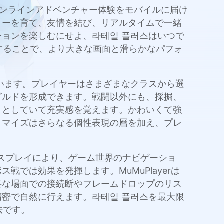
されるオンラインアドベンチャー体験をモバイルに届け
ターを育て、友情を結び、リアルタイムで一緒
ョンを楽しむにせよ、라테일 플러스はいつで
イすることで、より大きな画面と滑らかなパフォ
います。プレイヤーはさまざまなクラスから選
ビルドを形成できます。戦闘以外にも、採掘、
きとしていて充実感を覚えます。かわいくて強
タマイズはさらなる個性表現の層を加え、プレ
ディスプレイにより、ゲーム世界のナビゲーショ
では効果を発揮します。MuMuPlayerは
要な場面での接続断やフレームドロップのリス
密で自然に行えます。라테일 플러스を最大限
法です。