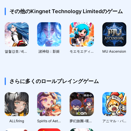
その他のKingnet Technology Limitedのゲーム
열혈강호: 넥스트
諸神劫：影姬
モエモエディフェンダーズ
MU Ascension
さらに多くのロールプレイングゲーム
ALLfiring
Spirits of Aetheria
夢幻旅團-嘆氣的亡靈想隱退聯動
アニマル・バスターズ