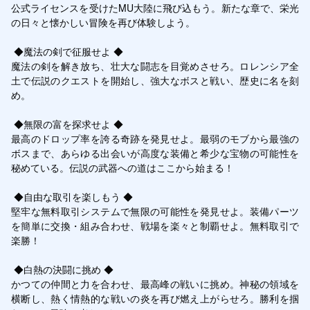
公式ライセンスを受けたMU大陸に飛び込もう。新たな章で、栄光
の日々と懐かしい冒険を再び体験しよう。

 ◆魔法の剣で征服せよ ◆

魔法の剣を解き放ち、壮大な闘志を目覚めさせろ。ロレンシア全
土で伝説のクエストを開始し、強大なボスと戦い、歴史に名を刻
め。

 ◆無限の富を探求せよ ◆

最高のドロップ率を誇る奇跡を発見せよ。最弱のモブから最強の
ボスまで、あらゆる出会いが高度な装備と希少な宝物の可能性を
秘めている。伝説の武器への道はここから始まる！

 ◆自由な取引を楽しもう ◆

堅牢な無料取引システムで無限の可能性を発見せよ。装備パーツ
を簡単に交換・組み合わせ、戦場を楽々と制覇せよ。無料取引で
楽勝！

 ◆白熱の決闘に挑め ◆

かつての仲間と力を合わせ、最高峰の戦いに挑め。神秘の領域を
横断し、熱く情熱的な戦いの炎を再び燃え上がらせろ。勝利を掴