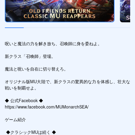
呪いと魔法の力を解き放ち、召喚師に身を委ねよ。

新クラス「召喚師」登場。

魔法と呪いを自在に切り替えろ。

オリジナル版MU大陸で、新クラスの驚異的な力を体感し、壮大な
戦いを制覇せよ。

◆ 公式Facebook ◆

https://www.facebook.com/MUMonarchSEA/

ゲーム紹介

 ◆クラシックMUは続く ◆
