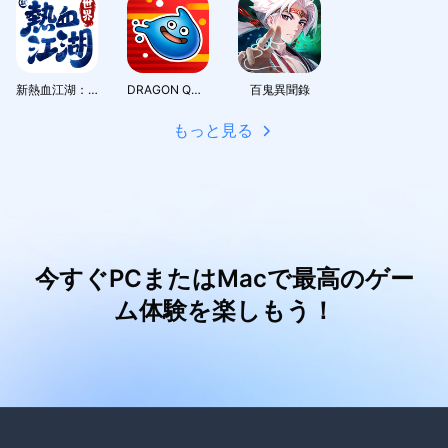
新熱血江湖：世界
DRAGON QUEST Smash/Grow
百鬼異聞錄
もっと見る
今すぐPCまたはMacで最高のゲー
ム体験を楽しもう！