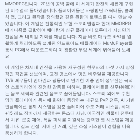
MMORPG입니다. 20년의 공백 끝에 이 세계가 완전히 새롭게 구현
된 비주얼로 돌아왔습니다. 플레이어들은 사랑받던 캐릭터들, 클래
식 맵, 그리고 원작을 정의했던 깊은 원한과 로맨스를 다시 만날 수
있습니다. 이 게임은 전통적인 무협 스토리텔링과 현대 MMORPG
메커니즘을 결합하여 베테랑과 신규 플레이어 모두에게 자신만의
전설을 써 내려갈 기회를 제공합니다. 지금 바로 대규모 RPG를 원
활하게 처리하도록 설계된 안드로이드 에뮬레이터 MuMuPlayer를
통해 PC에서 다운로드하여 이 광활한 무림 세계에 뛰어들어 보세
요.
이 게임은 차세대 엔진을 사용해 재구성된 현무파의 다섯 가지 상징
적인 직업을 선보이며, 고전 명소에서 멋진 비주얼을 제공합니다.
TVB 배우들이 만다린과 광둥어로 연기한 이중 언어 성우진은 극적
인 스토리라인에 진정한 감동을 더하며, 플레이어들을 신주(神洲)라
는 음모 세력과 관련된 음모로 끌어들입니다. 스토리 외에도 수천
명의 플레이어가 동시에 화면에 등장하는 대규모 PvP 전투, AI 기반
인플레이션 통제 시스템을 갖춘 플레이어 주도 거래 시스템, 최대
+15 레드 장비까지 제공하는 몬스터 사냥, 이국적인 생물이 전투에
서 치유, 군중 제어, 폭발 피해를 지원하는 강력한 펫 시스템을 제공
합니다. 길드 건설, 서버 간 거래, 깊은 소셜 시스템이 경험을 더욱
풍성하게 합니다.