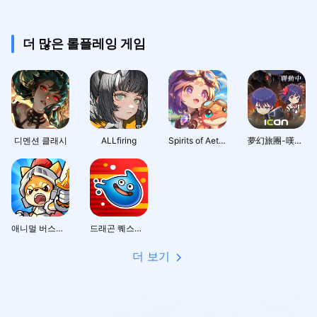
더 많은 롤플레잉 게임
디멘션 클래시
ALLfiring
Spirits of Aetheria
夢幻旅團-嘆氣的亡靈想隱退聯動
애니멀 버스터즈 : 방치형RPG
드래곤 퀘스트 스매시 그로우 드퀘 로그라이트 RPG
더 보기