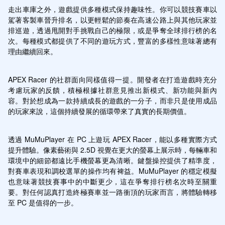
走出車庫之外，遊戲提供多種模式保持趣味性。你可以競技賽車以
駕著客製車晉升排名，以更輕鬆的節奏在高速公路上與其他玩家並
排巡遊，透過甩開對手挑戰自己的極限，或是爭奪全球排行榜的名
次。每種模式都提供了不同的遊玩方式，豐富的多樣性意味著總有
理由繼續回來。
APEX Racer 的社群面向同樣值得一提。開發者在打造遊戲時充分
考慮玩家的反饋，積極根據社群意見推出新模式、新功能與新內
容。對於想成為一款持續成長的遊戲的一分子，而非只是使用成品
的玩家來說，這個持續發展的循環帶來了真實的長期價值。
透過 MuMuPlayer 在 PC 上遊玩 APEX Racer，能以多種實際方式
提升體驗。像素藝術與 2.5D 視覺在更大的螢幕上展示時，每輛車和
環境中的細節都遠比手機螢幕更為清晰。鍵盤操控提供了精準度，
對賽車表現和調校選單的操作均有裨益。MuMuPlayer 的穩定模擬
也意味著競技賽事中的中斷更少，這在爭奪排行榜名次時至關重
要。對任何認真打造終極賽車並一路衝頂的玩家而言，將體驗轉移
至 PC 是值得的一步。