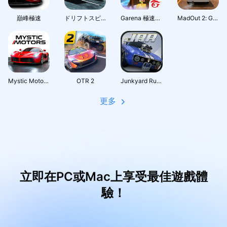
巔峰極速
ドリフトスピリッツ
Garena 極速領域：夢幻莊園
MadOut 2: Grand Auto Racing
Mystic Motors: Car Racing Game
OTR 2
Junkyard Rush Racing
更多
立即在PC或Mac上享受最佳遊戲體
驗！