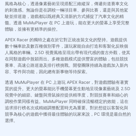
風格為核心，透過像素藝術呈現搭配三維縱深，傳遞街道賽車文化
的刺激感。無論你是在調校一輛項目車、參與比賽，還是與其他駕
駛並排巡遊，遊戲都以既經典又清新的方式捕捉了汽車文化的精
髓。透過 MuMuPlayer 在 PC 上遊玩，能在更大的螢幕上享受完整
體驗，並擁有更精準的操控。
APEX Racer 的獨特之處在於它對正統改裝文化的堅持。遊戲提供
數十輛車款及數百種個別零件，讓玩家能自由打造和客製化反映個
人風格的車輛。2.5D 視覺風格呈現出帶有現代感的復古外觀，使其
在同類遊戲中脫穎而出。多種遊戲模式提供豐富的體驗，包括競技
賽車、高速公路巡遊及排行榜挑戰。開發團隊持續為遊戲加入新內
容、零件與功能，因此總有新事物等待探索。
透過 MuMuPlayer 在 PC 上遊玩 APEX Racer，對遊戲體驗有著實
質的提升。更大的螢幕能比手機螢幕更生動地呈現像素藝術及 2.5D
視覺中的細節。鍵盤與滑鼠操控提供精準度，對競技賽車和細心的
調校作業同樣有益。MuMuPlayer 同時確保流暢穩定的效能，這在
追求排行榜名次或精細調整配置時尤為重要。對於想從以客製化與
競爭為核心的遊戲中獲得最佳體驗的玩家來說，PC 環境是最自然的
選擇。