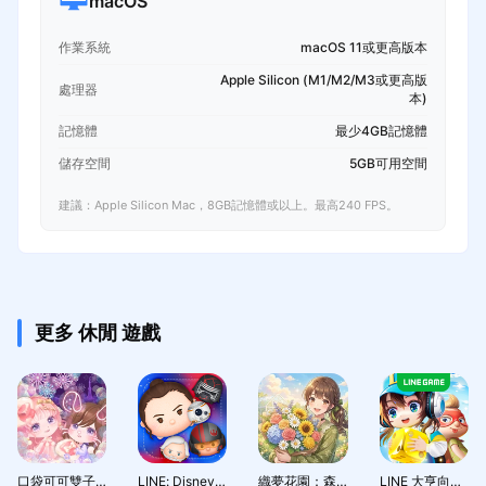
macOS
作業系統
macOS 11或更高版本
Apple Silicon (M1/M2/M3或更高版
處理器
本)
記憶體
最少4GB記憶體
儲存空間
5GB可用空間
建議：Apple Silicon Mac，8GB記憶體或以上。最高240 FPS。
更多 休閒 遊戲
口袋可可雙子物語 POCKET TWIN
LINE: Disney Tsum Tsum
織夢花園：森系輕經營
LINE 大亨向前衝