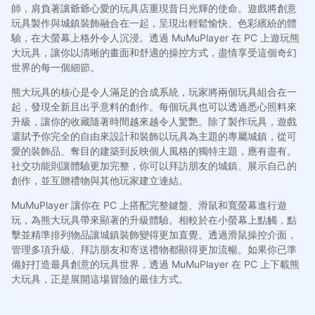
師，肩負著讓爺爺心愛的玩具店重現昔日光輝的使命。遊戲將創意
玩具製作與城鎮裝飾融合在一起，呈現出輕鬆愉快、色彩繽紛的體
驗，在大螢幕上格外令人沉浸。透過 MuMuPlayer 在 PC 上遊玩熊
大玩具，讓你以清晰的畫面和舒適的操控方式，盡情享受這個奇幻
世界的每一個細節。
熊大玩具的核心是令人滿足的合成系統，玩家將兩個玩具組合在一
起，發現全新且出乎意料的創作。每個玩具也可以透過悉心照料來
升級，讓你的收藏隨著時間越來越令人驚艷。除了製作玩具，遊戲
還賦予你完全的自由來設計和裝飾以玩具為主題的專屬城鎮，從可
愛的裝飾品、奪目的建築到反映個人風格的獨特主題，應有盡有。
社交功能則讓體驗更加完整，你可以拜訪朋友的城鎮、展示自己的
創作，並互贈禮物與其他玩家建立連結。
MuMuPlayer 讓你在 PC 上搭配完整鍵盤、滑鼠和寬螢幕進行遊
玩，為熊大玩具帶來顯著的升級體驗。相較於在小螢幕上點觸，點
擊並精準排列物品讓城鎮裝飾變得更加直覺。透過滑鼠操控介面，
管理多項升級、拜訪朋友和寄送禮物都顯得更加流暢。如果你已準
備好打造最具創意的玩具世界，透過 MuMuPlayer 在 PC 上下載熊
大玩具，正是展開這場冒險的最佳方式。