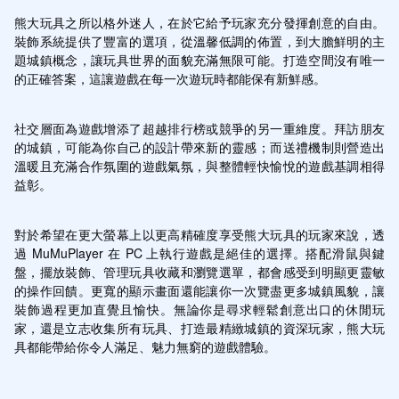
熊大玩具之所以格外迷人，在於它給予玩家充分發揮創意的自由。
裝飾系統提供了豐富的選項，從溫馨低調的佈置，到大膽鮮明的主
題城鎮概念，讓玩具世界的面貌充滿無限可能。打造空間沒有唯一
的正確答案，這讓遊戲在每一次遊玩時都能保有新鮮感。
社交層面為遊戲增添了超越排行榜或競爭的另一重維度。拜訪朋友
的城鎮，可能為你自己的設計帶來新的靈感；而送禮機制則營造出
溫暖且充滿合作氛圍的遊戲氣氛，與整體輕快愉悅的遊戲基調相得
益彰。
對於希望在更大螢幕上以更高精確度享受熊大玩具的玩家來說，透
過 MuMuPlayer 在 PC 上執行遊戲是絕佳的選擇。搭配滑鼠與鍵
盤，擺放裝飾、管理玩具收藏和瀏覽選單，都會感受到明顯更靈敏
的操作回饋。更寬的顯示畫面還能讓你一次覽盡更多城鎮風貌，讓
裝飾過程更加直覺且愉快。無論你是尋求輕鬆創意出口的休閒玩
家，還是立志收集所有玩具、打造最精緻城鎮的資深玩家，熊大玩
具都能帶給你令人滿足、魅力無窮的遊戲體驗。