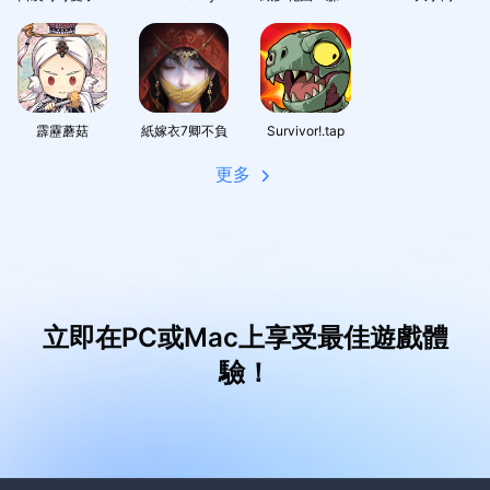
霹靂蘑菇
紙嫁衣7卿不負
Survivor!.tap
更多
立即在PC或Mac上享受最佳遊戲體
驗！