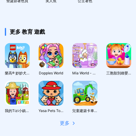
聖誕節著色頁
美人魚
公主著色
更多 教育 遊戲
樂高® 妙妙犬布麗
Dopples World
Mia World - 迷你童話王國
三胞胎別緻嬰兒護理遊戲
我的Tizi小鎮-農場生活世界 遊戲
Yasa Pets Town
兒童建築卡車遊戲
更多