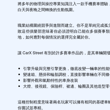
將多年的物理與操控專業知識注入一款手機賽車體驗
白天與夜晚之間轉換的生動氛圍。
職業結構圍繞競爭與進階而建立。你不是單純完成孤
敗這些俱樂部意味著你必須證明自己能在多個賽事類型中
地，如何應對每個情況的選擇完全屬於你。
讓 CarX Street 有別於許多賽車作品的，
引擎升級與完整引擎更換，徹底改變一輛車的性能
變速箱、懸掛和輪胎調校，直接影響車輛在不同條
影響外觀和氣動特性的車身改裝
大燈、後視鏡、保險桿、裙邊、輪圈及其他造型零
這種控制程度意味著兩名玩家可以擁有相同的基礎車
你嘗試並專精。