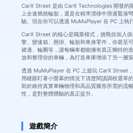
CarX Street 是由 CarX Technolo
上全速燃燒輪胎，還是在精準漂移中滑過緊湊
驗。現在你可以透過 MuMuPlayer 在 PC 上執
CarX Street 的核心是職業模式，挑
擎、變速箱、懸掛、輪胎和車身零件，你甚至
裙邊、輪圈等，讓每輛車都能擁有真正獨特的
放和整理你的車輛，為打造車庫增添了另一層
透過 MuMuPlayer 在 PC 上遊玩 CarX
用瞇眼盯著小螢幕的情況下清楚閱讀調校選單的細
助於維持真實車輛物理和高品質圖形所需的流暢幀率
性，是對整體體驗的真正提升。
遊戲簡介