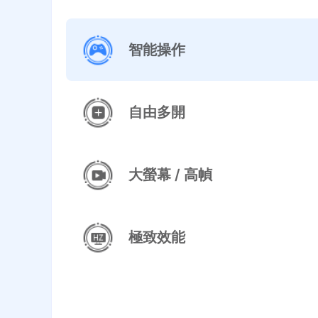
智能操作
自由多開
大螢幕 / 高幀
極致效能