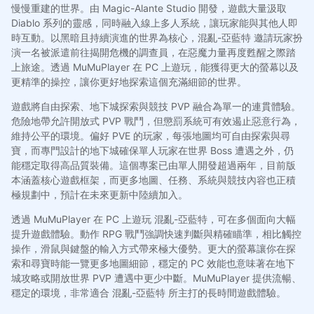
慢慢重建的世界。由 Magic-Alante Studio 開發，遊戲大量汲取
Diablo 系列的靈感，同時融入線上多人系統，讓玩家能與其他人即
時互動。以黑暗且持續演進的世界為核心，混亂-亞藍特 邀請玩家扮
演一名被派遣前往揭開危機的調查員，在惡魔力量再度甦醒之際踏
上旅途。透過 MuMuPlayer 在 PC 上遊玩，能獲得更大的螢幕以及
更精準的操控，讓你更好地探索這個充滿細節的世界。
遊戲將自由探索、地下城探索與競技 PVP 融合為單一的連貫體驗。
危險地帶允許開放式 PVP 戰鬥，但懲罰系統可有效遏止惡意行為，
維持公平的環境。偏好 PVE 的玩家，每張地圖均可自由探索與尋
寶，而專門設計的地下城確保單人玩家在世界 Boss 遭遇之外，仍
能穩定取得高品質裝備。這個專案已由單人開發超過兩年，目前版
本涵蓋核心遊戲框架，而更多地圖、任務、系統與競技內容也正積
極規劃中，預計在未來更新中陸續加入。
透過 MuMuPlayer 在 PC 上遊玩 混亂-亞藍特，可在多個面向大幅
提升遊戲體驗。動作 RPG 戰鬥強調快速判斷與精確瞄準，相比觸控
操作，滑鼠與鍵盤的輸入方式帶來極大優勢。更大的螢幕讓你在探
索和尋寶時能一覽更多地圖細節，穩定的 PC 效能也意味著在地下
城攻略或開放世界 PVP 遭遇中更少中斷。MuMuPlayer 提供流暢、
穩定的環境，非常適合 混亂-亞藍特 所主打的長時間遊戲體驗。