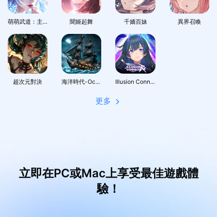
萌萌武道：主宰幻想
聞姬起舞
千嬌百妹
異界召喚
超次元對決
海洋時代-Ocean Age
Illusion Connect: Re
更多
立即在PC或Mac上享受最佳遊戲體
驗！