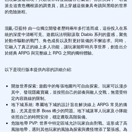
派去追查危機根源的調查員，踏上穿越這個兼具奇蹟與黑暗的世界
的危險旅程。
混亂-亞藍特 由一位獨立開發者歷時兩年多打造而成，這份投入在系
統的深度中清晰可見。遊戲玩法明顯汲取 Diablo 系列的靈感，聚焦
於動作驅動的戰鬥、角色成長以及對更好裝備的不懈追求。同時，
它融入了真正的線上多人功能，讓玩家能即時共享世界，創造出介
於經典 ARPG 與完整線上 RPG 之間的獨特體驗。
以下是現行版本提供內容的詳細介紹:
開放世界探索: 遊戲中的每張地圖均可自由探索。玩家可以漫步
其中、發現隱藏寶藏，並按照自己的節奏與敵人交戰，無需受特
定內容路線的限制。
地下城系統: 專屬地下城的設計旨在解決線上 ARPG 常見的痛
點，尤其是世界 Boss 稀少的問題。地下城讓單人玩家及小隊能
依照自己的時間安排，穩定農取高階裝備。
危險地帶 PVP: 世界中特定區域允許玩家自由對戰。這形成了高
風險地帶，遇到其他玩家的風險為探索與農怪增添了緊張感。為