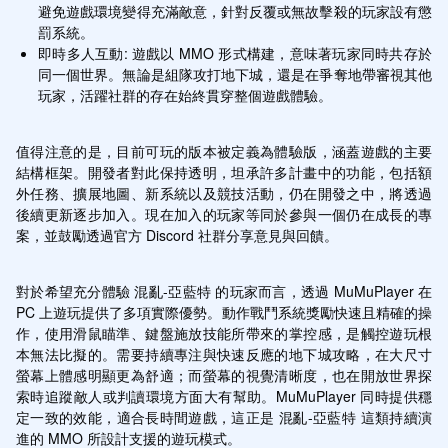
避免遊戲環境變得充滿敵意，針對反覆或無故擊殺的玩家設有懲
罰系統。
即時多人互動: 遊戲以 MMO 形式構建，意味著玩家同時共存於
同一個世界。無論是組隊攻打地下城，還是在爭奪地帶審視其他
玩家，活躍社群的存在始終貫穿整個遊戲體驗。
值得注意的是，目前可玩的版本被定義為體驗版，涵蓋遊戲的主要
結構框架。開發者對此保持透明，坦承許多計畫中的功能，包括額
外任務、擴展地圖、新系統以及競技活動，仍在開發之中，將透過
後續更新逐步加入。現在加入的玩家等同於參與一個仍在成長的專
案，並鼓勵透過官方 Discord 社群分享意見與回饋。
對於希望充分體驗 混亂-亞藍特 的玩家而言，透過 MuMuPlayer 在 
PC 上遊玩提供了多項實際優勢。動作戰鬥系統獎勵快速且精確的操
作，使用滑鼠瞄準、鍵盤施放技能所帶來的掌控感，是觸控遊玩根
本無法比擬的。需要持續專注與快速反應的地下城攻略，在大尺寸
螢幕上體感明顯更為舒適；而螢幕的視覺清晰度，也在開放世界探
索時追蹤敵人或判讀環境方面大有幫助。MuMuPlayer 同時提供穩
定一致的效能，適合長時間遊戲，這正是 混亂-亞藍特 這類持續演
進的 MMO 所設計支援的遊玩模式。