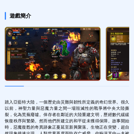
遊戲簡介
踏入亞藍特大陸，一個歷史由災難與韌性所定義的奇幻世界。很久
以前，神聖力量與惡魔力量之間一場毀滅性的戰爭將中央大陸撕
裂，化為荒蕪廢墟。倖存者在鄰近的大陸重建文明，歷經數代緩緩
恢復秩序與繁榮。然而他們所建立的和平從未獲得保障。故事開始
時，惡魔復甦的奇異跡象正蔓延至新興聚落。生物正在突變，超自
然現象接連出現，人類世界再度面臨存亡威脅。你扮演其中一名被