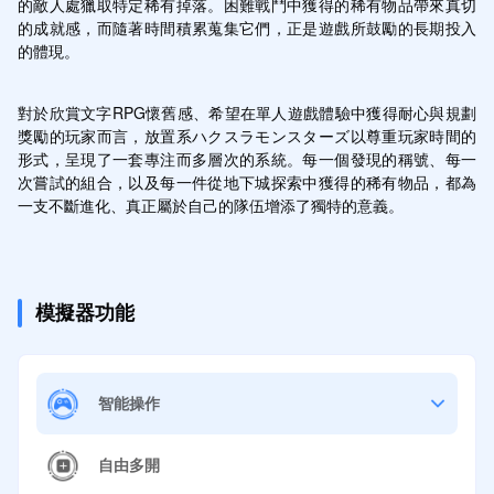
的敵人處獵取特定稀有掉落。困難戰鬥中獲得的稀有物品帶來真切
的成就感，而隨著時間積累蒐集它們，正是遊戲所鼓勵的長期投入
的體現。
對於欣賞文字RPG懷舊感、希望在單人遊戲體驗中獲得耐心與規劃
獎勵的玩家而言，放置系ハクスラモンスターズ以尊重玩家時間的
形式，呈現了一套專注而多層次的系統。每一個發現的稱號、每一
次嘗試的組合，以及每一件從地下城探索中獲得的稀有物品，都為
一支不斷進化、真正屬於自己的隊伍增添了獨特的意義。
模擬器功能
智能操作
自由多開