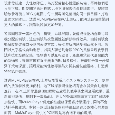
玩家需組建一支怪物隊伍，為其配備精心挑選的裝備，再將牠們送
入地下城。即使關閉應用程式，地下城探索也會持續進行。整體體
驗散發著復古RPG的氛圍，每一層客製化都指向同一個目標：打造
最強大的隊伍。透過MuMuPlayer在PC上遊玩，能將這個循環帶到
更大的螢幕上，讓遊玩體驗更加舒適。
遊戲圍繞著一套出色的「稱號」系統展開，裝備與怪物均會獲得隨
機分配的稱號，這些稱號能改變屬性並解鎖特殊效果。由於稱號會
徹底改變裝備或怪物的表現方式，每次遊玩的感受都截然不同。戰
鬥以文字格式自動進行，以讓人聯想到老派RPG的風格呈現攻擊日
誌和技能發動記錄。怪物也可以互相結合，產生繼承前代遺傳能力
的新物種，讓陣容擁有近乎無限的Build多樣性。技能組合進一步增
添了策略深度，讓玩家能將怪物專屬能力與裝備技能混搭，打造獨
特的協同效應。
透過MuMuPlayer在PC上遊玩放置系ハクスラモンスターズ，使遊
戲的放置特性更加便利。地下城探索與怪物培育會在背景自動繼續
進行，在PC上開著遊戲便能輕鬆在處理其他事務之間查看結果、重
新編排隊伍、規劃下一套Build。更大的螢幕讓閱讀文字戰鬥日誌更
加愉快，而MuMuPlayer穩定的性能確保遊戲持續運行，同時不會
消耗手機電池。對於一款以謹慎策略和持續點滴進步為核心的遊戲
而言，MuMuPlayer提供的PC環境是再合適不過的選擇。