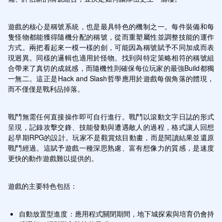
遊戲的核心是稱號系統，也是最具特色的機制之一。每件裝備和每
隻怪物都能獲得隨機分配的稱號，從而重塑屬性並調整技能的運作
方式。兩把看起來一模一樣的劍，可能因為稱號賦予不同加成而表
現迥異。同樣的邏輯也適用於怪物。找到與特定策略相符的稱號組
合帶來了真切的成就感，而隨機性則確保每位玩家的最強Build都獨
一無二。這正是Hack and Slash哲學應用於遊戲每個角落的體現，
而不僅僅是戰利品掉落。
戰鬥無需任何直接操作即可自行進行。戰鬥以滾動文字日誌的形式
呈現，記錄攻擊交鋒、技能發動與遭遇敵人的過程，格式讓人回想
起早期RPG的設計。玩家不是觀賞炫目動畫，而是閱讀結果並還原
戰鬥經過。這賦予遊戲一種深思熟慮、富有想像力的質感，是速度
更快的動作遊戲難以提供的。
遊戲的主要特色包括：
自動放置型進度：應用程式關閉期間，地下城探索與培育仍會持