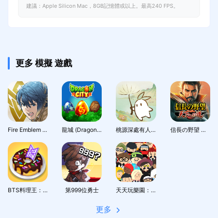
建議：Apple Silicon Mac，8GB記憶體或以上。最高240 FPS。
更多 模擬 遊戲
Fire Emblem Heroes
龍城 (Dragon City)
桃源深處有人家 - 1.5周年慶
信長の野望 天下への道
BTS料理王：TinyTAN食堂
第999位勇士
天天玩樂園：與好友一起享受療癒系社交生活
更多