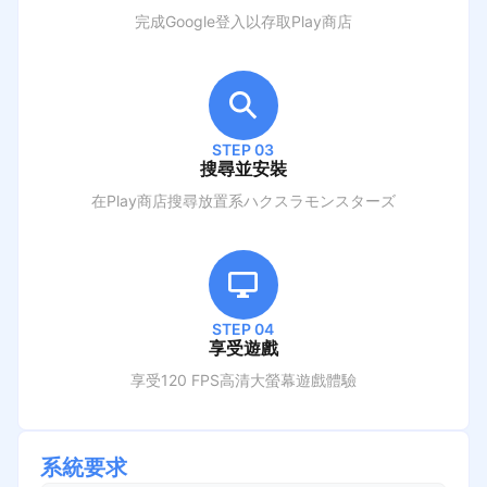
完成Google登入以存取Play商店
STEP 03
搜尋並安裝
在Play商店搜尋
放置系ハクスラモンスターズ
STEP 04
享受遊戲
享受120 FPS高清大螢幕遊戲體驗
系統要求