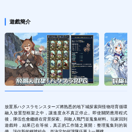
遊戲簡介
放置系ハクスラモンスターズ將熟悉的地下城探索與怪物培育循環
融入放置型框架之中，讓進度永不真正停止。即使關閉應用程式
後，隊伍也會繼續在背景探索、與敵人戰鬥並蒐集材料。玩家回到
遊戲時，結果已在等候，真正的工作隨之展開：整理蒐集到的裝
備、評估新的稱號組合，並決定如何讓隊伍更上一層樓。