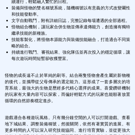
續運行，輕鬆融入繁忙的日程。
裝備與怪物的雙名稱號系統，隨機稱號以有意義的方式改變屬性
和技能發動率。
文字自動戰鬥，附有詳細日誌，完整記錄每場遭遇的全部過程。
怪物組合機制，讓玩家合併生物並傳承遺傳能力，創造擁有獨特
繼承技能的新種族。
技能客製化，將怪物本源能力與裝備技能融合，打造適合不同策
略的組合。
持續進行戰鬥、審視結果、強化隊伍並再次投入的穩定循環，讓
每次遊玩時間短暫卻收獲豐富。
怪物的成長遠不止於單純的刷等。結合兩隻怪物會產生屬於新物種
的後代，並攜帶從父母傳承的選定能力。這形成了一套多層次的培
育系統，最強大的生物是歷經多代精心選擇的成果。喜愛鑽研機制
的玩家有大量內容可以探索，而偏好輕鬆方式的玩家也能順著放置
循環的自然節奏穩定進步。
遊戲適合各種遊玩風格。只有幾分鐘空閒的人可以打開遊戲、查看
地下城結果、調整裝備稱號，然後關閉，依然有著實質的進展。有
更多時間的人可以深入研究技能協同、進行培育實驗，並從更強大