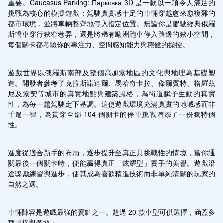
重要。Caucasus Parking: Парковка 3D 是一款以一項令人滿足的
挑戰為核心的模擬遊戲：駕駛真實感十足的車輛穿越愈來愈複雜的
都市環境，並將車輛整齊地停入指定位置。無論你是駕駛經典俄羅
斯轎車穿行狹窄巷弄，還是將稀有歐洲跑車停入路邊的狹小空間，
每個關卡都考驗你的專注力、空間感知能力與穩健的操控。
遊戲世界以俄羅斯南部及整個高加索地區的文化與地理為基礎塑
造。開發者參考了克拉斯諾達爾、馬哈奇卡拉、傑爾賓特、格羅茲
尼及索契等城市的真實地點與建築風格，為街道賦予生動的真實
性，為每一趟駕駛定下基調。這使遊戲環境充滿真實的地域感而非
千篇一律，為貫穿全部 104 個關卡的停車挑戰增添了一份獨特個
性。
進度從適合新手的布局，逐步提升至真正具挑戰性的情境，當你通
關最後一個關卡時，便能贏得真正「炫耀型」賽手的美譽。遊戲沿
途獎勵練習與進步，使其成為喜歡精進技術而非單純清關的玩家的
自然之選。
車輛陣容是遊戲最強的賣點之一。超過 20 款車型可供選擇，涵蓋多
種風格與產地：