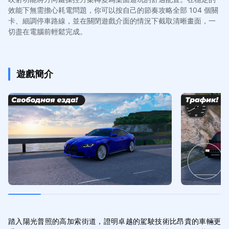
效能下無需擔心耗電問題，你可以按自己的節奏攻略全部 104 個關
卡、細調停車路線，並在關閉遊戲介面的情況下截取清晰畫面，一
切盡在電腦前輕鬆完成。
遊戲簡介
踏入陽光普照的高加索街道，證明卓越的駕駛技術比昂貴的車輛更