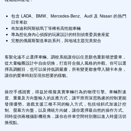
包含 LADA、BMW、Mercedes-Benz、Audi 及 Nissan 的熱門
日常車款
布加迪和阿斯頓馬丁等稀有高性能車輛
專為想化身內心偵探的玩家設計的特別偵查委員會座駕
完整的俄羅斯製造車款系列，與地域主題完美契合
客製化遠不止選擇車輛。調校系統讓你以任意顏色重新噴塗愛車，
從大量輪圈設計中自由切換，打造符合個人風格的外觀。你可以選
擇高調醒目，也可以保持低調嚴肅，所有變更都會帶入關卡本身，
讓你的愛車時刻呈現你想要的樣貌。
操控手感踏實，得益於模擬真實車輛行為的物理引擎。車輛對速
度、重量及方向盤輸入的反應方式，讓平滑而深思熟慮的控制更能
發揮優勢。遊戲支援三種不同的輸入方式，包括傾斜式加速計控
制、螢幕方向盤，以及傳統方向鍵，讓你選擇最自然的操作方式。
同時提供兩種攝影機視角，讓你在停車空間特別難以進入時靈活切
換視點。