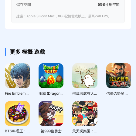
儲存空間
5GB可用空間
建議：Apple Silicon Mac，8GB記憶體或以上。最高240 FPS。
更多 模擬 遊戲
Fire Emblem Heroes
龍城 (Dragon City)
桃源深處有人家 - 1.5周年慶
信長の野望 天下への道
BTS料理王：TinyTAN食堂
第999位勇士
天天玩樂園：與好友一起享受療癒系社交生活