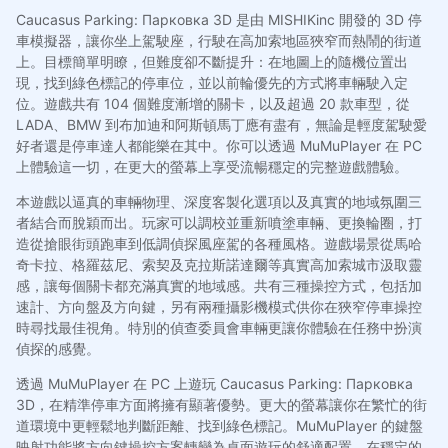
Caucasus Parking: Парковка 3D 是由 MISHIKinc 開發的 3D 停
車模擬器，讓你坐上駕駛座，行駛在高加索地區狹窄而熱鬧的街道
上。目標簡單明瞭，但難度卻不斷提升：在地圖上的隨機位置出
現，找到綠色標記的停車位，並以前輪優先的方式將車輛駛入定
位。遊戲共有 104 個難度漸增的關卡，以及超過 20 款車型，從
LADA、BMW 到布加迪和阿斯頓馬丁應有盡有，無論是輕度駕駛愛
好者還是停車達人都能樂在其中。你可以透過 MuMuPlayer 在 PC
上體驗這一切，在更大的螢幕上享受流暢穩定的完整遊戲體驗。
本遊戲以逼真的車輛物理、深度客製化選項以及真實的地域氛圍三
者結合而脫穎而出。玩家可以調校並重新噴塗車輛、更換輪圈，打
造從搶眼街頭跑車到低調偵探風座駕的各種風格。遊戲場景從馬哈
奇卡拉、格羅茲尼、索契及克拉斯諾達爾等真實高加索城市汲取靈
感，讓每個關卡都充滿真實的地域感。共有三種操控方式，包括加
速計、方向盤及方向鍵，另有兩種攝影機模式供你在狹窄停車操控
時尋找最佳視角。特別的偵查委員會車輛更讓你體驗在任務中扮演
偵探的感覺。
透過 MuMuPlayer 在 PC 上遊玩 Caucasus Parking: Парковка
3D，在精準停車方面將擁有顯著優勢。更大的螢幕讓你在繁忙的街
道環境中更輕鬆地判斷距離、找到綠色標記。MuMuPlayer 的鍵盤
映射功能將方向鍵操控方案轉變為桌面遊玩的舒適配置。在穩定的