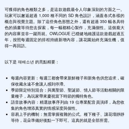
可獲得的角色種類之多，是這款遊戲最令人印象深刻的方面之一。
玩家可以邂逅超過 1,000 種不同的 SD 角色設計，涵蓋各式各樣的
概念與視覺主題。除了這些角色形態之外，還有超過 350 幅各具特
色的插畫等待您去探索，每一幅都精心製作，充滿個性。這個龐大
的內容庫並非一蹴而就。OWLOGUE 已穩健地維護這款遊戲超過五
年，按照每週固定的排程持續新增內容，讓花園始終充滿生機，值
得一再回訪。
以下是 재배소년 的亮點精要：
每週內容更新：每週三都會帶來新鮮種子和新角色供您追求，確
保收藏永遠不會讓人感到停滯。
季節限定特別混合：與萬聖節、聖誕節、情人節等活動相關的限
量種子，為玩家帶來慶祝當下時節的獨特角色。
語音故事內容：精選故事序列由 19 位專業配音員演繹，為您收
集的角色增添真實的情感深度與個性。
容易上手的機制：無需掌握複雜的公式。種下種子、讓花壇靜靜
等待，花朵準備好後點一下即可。這真的就是全部所需。