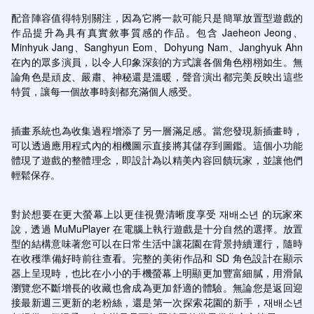
配音陣容值得特別關注，因為它將一款可能只是簡單放置型遊戲的
作品提升為具有真實敘事質感的作品。包含 Jaeheon Jeong、
Minhyuk Jang、Sanghyun Eom、Dohyung Nam、Janghyuk Ahn 
在內的眾多演員，以令人印象深刻的方式讓各個角色栩栩如生。無
論角色是頑皮、嚴肅、神秘還是溫暖，聲音演出都完美反映出這些
特質，讓每一個故事時刻都充滿個人感受。
插畫系統也為收集過程增添了另一層滿足感。當您發現新插畫時，
可以透過應用程式內的相機圖示直接將其儲存到圖鑑。這個小功能
體現了遊戲的整體理念，即設計為以精美內容回饋玩家，並讓他們
輕鬆保存。
對於想要在更大螢幕上以更佳視覺清晰度享受 재배소년 的玩家來
說，透過 MuMuPlayer 在電腦上執行遊戲是十分自然的選擇。放置
型的結構意味著您可以在日常生活中讓花園在背景持續運行，隨時
在收穫準備好時前往查看。完整的美術作品和 SD 角色設計在顯示
器上呈現時，也比在小小的手機螢幕上明顯更加豐富細膩，用滑鼠
瀏覽您不斷增長的收藏也會成為更加舒適的體驗。無論您是返回迎
接最新週三更新的老粉絲，還是第一次探索花園的新手，재배소년 