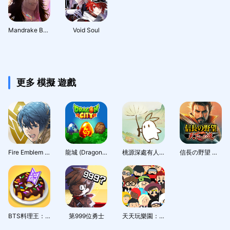
Mandrake Boys Global
Void Soul
更多 模擬 遊戲
Fire Emblem Heroes
龍城 (Dragon City)
桃源深處有人家 - 1.5周年慶
信長の野望 天下への道
BTS料理王：TinyTAN食堂
第999位勇士
天天玩樂園：與好友一起享受療癒系社交生活