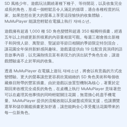
SD 風格少年。遊戲玩法圍繞著種下種子、等待開花，以及收集完全
成長的角色，形成一個輕鬆且令人滿足的循環，適合各種程度的玩
家。如果您想在更大的螢幕上享受這段愉快的收集體驗，
MuMuPlayer 能讓您輕鬆在電腦上執行 재배소년。
遊戲擁有超過 1,000 種 SD 角色變體和超過 350 幅獨特插畫，經過
五年以上持續更新所積累的內容量相當可觀。每週三都會推出新種
子和與情人節、萬聖節、聖誕節等節日相關的季節限定特別混合，
讓花園全年保持新鮮感與趣味。遊戲還提供由 19 位配音員演繹的語
音故事內容，以充滿熱情且富有表現力的演出賦予角色生命，讓遊
戲體驗遠不止於單純的收集。
透過 MuMuPlayer 在電腦上遊玩 재배소년，將會以有意義的方式改
變體驗。更大的螢幕讓您更容易欣賞細緻的 SD 角色美術和每個收
藏條目附帶的豐富插畫。由於遊戲以放置型機制為核心，著重於定
期回來收穫完全成長的角色，在桌機上執行 MuMuPlayer 意味著您
可以在處理其他事情的同時輕鬆關注花園，無需擔心耗盡手機電
量。MuMuPlayer 提供的流暢效能以及鍵盤或滑鼠支援，也讓瀏覽
選單和儲存圖鑑插畫更加舒適，讓您能夠全心享受魔法花園帶來的
每一位新角色。