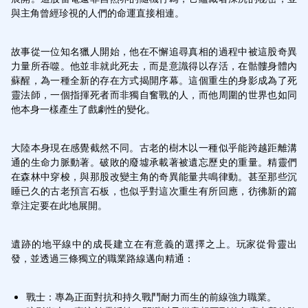
與主角曾經珍視的人們的命運直接相連。
故事從一位知名獵人開始，他在不懈追尋真相的過程中被這股奇異
力量所吞噬。他並非就此死去，而是意識得以存活，在骷髏身體內
蘇醒，為一種全新的存在方式揭開序幕。這個重生的身影成為了死
靈法師，一個指揮死者而非獨自奮戰的人，而他周圍的世界也如同
他本身一樣產生了戲劇性的變化。
大陸本身現在感覺截然不同。古老的樹木以一種似乎能跨越距離溝
通的生命力脈動著。破敗的廢墟承載著被遺忘歷史的重量。精靈們
在森林中穿梭，與那股改變主角的奇異能量共鳴律動。甚至那些沉
睡已久的古老預言石板，也似乎對這次重生有所回應，彷彿新的篇
章注定要在此地展開。
遺跡的地平線中的成長建立在有意義的選擇之上。玩家從骨靈出
發，並透過三條獨立的職業路線邁向精通：
戰士：專為正面對抗和持久戰鬥耐力而生的前線強力職業。