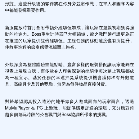
形態。這些升級後的夥伴將在你身旁並肩作戰，在單人和團隊內容
中都能發揮重要作用。
新服開放時首月會附帶額外經驗值加成，讓玩家在遊戲初期獲得強
勁的推進力。Boss重生計時器已大幅縮短，龍之戰鬥通行證更為正
在推進的玩家提供雙倍經驗值。主線任務的移動速度也有所提升，
使故事進程的節奏感覺流暢而非拖沓。
外觀深度為整體體驗畫龍點睛。豐富多樣的服裝搭配讓玩家能夠在
視覺上展現自我，而多款令人印象深刻的坐騎使每次踏上戰場都成
為一種宣示。基於任務的幸運抽獎系統提供機會獲得稀有外觀道
具、高級月卡及其他獎勵，無需為每件物品直接付費。
對於希望認真投入遺跡的地平線多人遊戲面向的玩家而言，透過 
MuMuPlayer 在 PC 上遊玩，能提供穩定舒適的環境，充分應對跨
越多個遊玩時段的公會戰鬥與Boss協調所帶來的挑戰。