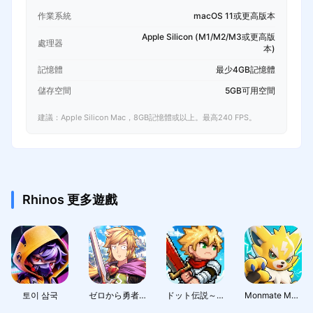
作業系統
macOS 11或更高版本
Apple Silicon (M1/M2/M3或更高版
處理器
本)
記憶體
最少4GB記憶體
儲存空間
5GB可用空間
建議：Apple Silicon Mac，8GB記憶體或以上。最高240 FPS。
Rhinos 更多遊戲
토이 삼국
ゼロから勇者：オリエントファンタジー
ドット伝説～魔王になる異世界放置RPG～
Monmate Master: Idle Adventure