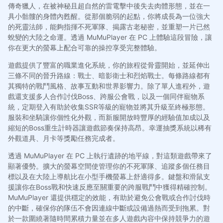
傳奇獵人，在被神秘且超自然的雷電擊中後失去肉體形態，並在一
具小骷髏的身體內甦醒。從那個脆弱的起點，你將成長為一位強大
的死靈法師，能夠指揮不死軍隊、揭露古老秘密，並重塑一片已然
蛻變的大陸之命運。透過 MuMuPlayer 在 PC 上體驗這段冒險，讓
你在更大的螢幕上配合可靠的操控享受完整體驗。
遊戲提供了豐富的職業進化系統，你的旅程從骨靈開始，並延伸出
三條不同的晉升路線：戰士、暗影衛士和烈焰戰士。每條路線都有
其獨特的戰鬥風格、故事互動和世界影響力。除了單人進程外，遊
戲還支援多人合作討伐Boss、跨服公會戰，以及一個同伴寵物系
統，定期登入有助於收集SSR等級的寵物並將其升級至終極形態。
服裝和坐騎讓你個性化外觀，而新服開放時豐厚的經驗值加成以及
縮短的Boss重生計時器讓遊戲節奏保持高昂。幸運抽獎系統以稀有
外觀道具、月卡等獎勵任務完成者。
透過 MuMuPlayer 在 PC 上執行遺跡的地平線，對這類遊戲帶來了
顯著優勢。擴大的螢幕空間使管理你的不死軍隊、追蹤多個任務目
標以及在大陸上導航比在小型手機螢幕上舒適得多。鍵盤和滑鼠支
援讓你在Boss戰和快速反應至關重要的跨服戰鬥中獲得精確控制。
MuMuPlayer 還提供穩定的效能，有助於避免公會戰或合作討伐時
的中斷，確保你的隊伍不會因連線中斷或設備過熱而受到拖累。對
於一款圍繞著隨時間累積力量並在多人遊戲內容中保持競爭力的遊