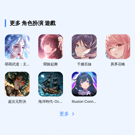
更多 角色扮演 遊戲
萌萌武道：主宰幻想
聞姬起舞
千嬌百妹
異界召喚
超次元對決
海洋時代-Ocean Age
Illusion Connect: Re
更多