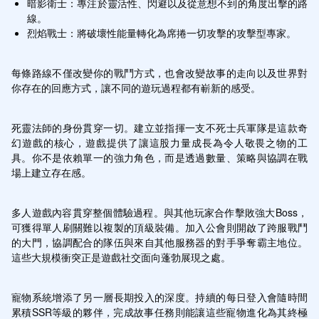
暗影衛士：專注於靈活性、閃避以及從意想不到的角度出擊的路
線。
烈焰戰士：將破壞性能量轉化為席捲一切攻擊的攻擊型專家。
每條路線不僅改變你的戰鬥方式，也會改變故事的走向以及世界對
你存在的回應方式，讓不同的遊玩過程都有嶄新的感受。
死靈法師的身份貫穿一切。建立並指揮一支不死士兵軍隊是這款奇
幻遊戲的核心，遊戲提供了讓這股力量成長為令人敬畏之物的工
具。你不是依賴單一的強力角色，而是透過數量、策略與協調在戰
場上建立存在感。
多人遊戲內容貫穿整個體驗過程。與其他玩家合作擊敗強大Boss，
可獲得單人刷關難以複製的頂級裝備。加入公會則開啟了跨服戰鬥
的大門，協調配合的隊伍與來自其他服務器的對手爭奪霸主地位。
這些大規模衝突正是遊戲社交面向蓬勃展現之處。
寵物系統增添了另一層長期投入的深度。持續的每日登入會隨時間
累積SSR等級的夥伴，完成故事任務則能讓這些寵物進化為其終極