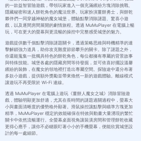
的一款益智冒險遊戲，帶領玩家進入一個充滿繽紛方塊消除挑戰、
隱藏秘密和迷人餅乾角色的魔法世界。玩家扮演薑餅勇士，與餅乾
夥伴們一同穿越神秘的魔女城堡，體驗點擊消除謎題、驚喜小遊
戲，以及逐間房間展開的劇情旅程。透過 MuMuPlayer 在電腦上暢
玩，可在更大的螢幕與更流暢的操控中完整感受城堡的魅力。
遊戲提供數千個點擊消除謎題關卡，透過策略思維與時機精準的連
擊解鎖強力道具，助你攻克難度節節攀升的關卡。除了謎題之外，
你還能蒐集一批獨具特色的餅乾角色，每位都擁有專屬的背景故事
與特殊技能。城堡各處的隱藏房間等待發掘，並可依喜好擺設溫馨
繽紛的裝飾，在魔女的領地裡打造出專屬空間。探險途中還分布著
多款小遊戲，提供額外獎勵並帶來煥然一新的遊戲體驗。離線模式
讓遊玩不再受限於 Wi-Fi 連線。
透過 MuMuPlayer 在電腦上遊玩《薑餅人魔女之城》消除冒險遊
戲，體驗明顯更加舒適，尤其在長時間的謎題過關過程中，螢幕大
小與畫面清晰度的優勢格外顯著。滑鼠操控讓點擊與瞄準方塊更加
精準，MuMuPlayer 穩定的效能確保在特效與動畫大量湧現的繁忙
關卡中依然流暢運行。全螢幕桌面視角讓裝潢房間和管理餅乾收藏
更得心應手，讓你不必瞇眼盯著小小的手機螢幕，便能欣賞城堡設
計的每一處細節。