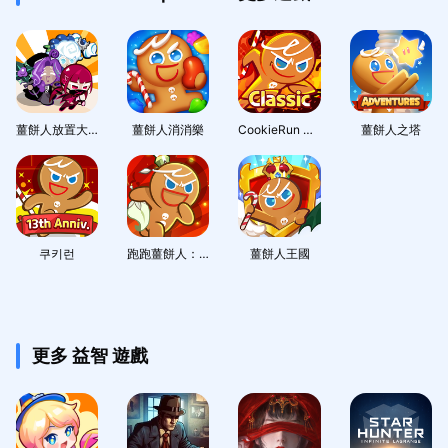
薑餅人放置大戰爭 - 餅乾養成RPG
薑餅人消消樂
CookieRun Classic
薑餅人之塔
쿠키런
跑跑薑餅人：烤箱大逃亡
薑餅人王國
更多 益智 遊戲