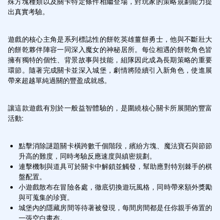
殊方塊種類以及關卡特定條件相繼登場，對玩家的策略規劃能力提
出真實考驗。
遊戲的核心主角是系列標誌性的餅乾英雄薑餅勇士，他與不斷壯大
的餅乾夥伴陣容一同深入魔女的神秘居所。每位相遇的餅乾角色皆
擁有獨特的個性、背景故事與技能，組隊因此成為長期策略的重要
環節。隨著完成關卡並深入城堡，劇情將陸續引入新角色，使進展
帶來超越單純過關的豐盈成就感。
讓這款遊戲有別於一般益智體驗的，是圍繞核心關卡所展開的豐富
活動:
點擊消除謎題關卡橫跨數千個階段，繽紛方塊、魔法寶石與節節
升高的難度，同時考驗反應速度與縝密規劃。
連擊機制與道具可於關卡中解鎖並觸發，幫助應對特別棘手的棋
盤配置。
小遊戲散布在冒險各處，徹底切換遊玩風格，同時帶來額外獎勵
與可蒐集的珍寶。
城堡內的隱藏房間等待著被發現，每間房間都是任你親手佈置的
一張空白畫布。