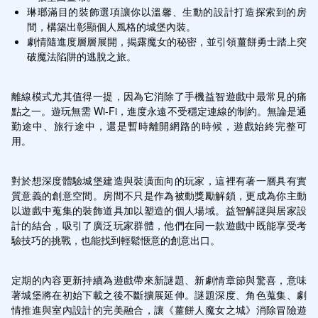
琳瑯滿目的裝飾選項讓你以溫馨、生動的設計打造探索到的房
間，構築出彰顯個人風格的城堡內裝。
劇情隨進度層層展開，揭露魔女的秘密，並引領薑餅勇士踏上突
破魔法陷阱的逃脫之旅。
離線模式尤其值得一提，因為它消除了手機益智遊戲中最常見的痛
點之一。遊玩無需 Wi-Fi，進度永遠不受穩定連線的制約。無論是通
勤途中、旅行途中，還是暫時離開網路的時候，遊戲始終完整可
用。
對於想深度體驗城堡建造與裝潢面向的玩家，這裡有著一層具有實
質意義的創意空間。房間不只是作為被動獎勵解鎖，更成為你主動
以遊戲中蒐集的裝飾道具加以塑造的個人場域。益智解謎與居家設
計的結合，吸引了廣泛玩家群體，他們在同一款遊戲中既能享受考
驗技巧的挑戰，也能找到輕鬆愜意的創意出口。
定期的內容更新持續為遊戲帶來新謎題、新劇情章節與驚喜，意味
著城堡將在初始下載之後不斷擴展延伸。謎題深度、角色蒐集、劇
情推進與室內設計的完美融合，讓《薑餅人魔女之城》消除冒險遊