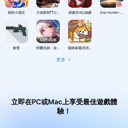
我的小酒店
大偵探智鬥小AI
紙嫁衣4紅絲纏
Star Hunter-Infinite Lagrange
槍聲
阿爾克納：命運之輪 - 腦力對決策略型隨機防禦RPG
貓咪家園消消樂
更多
立即在PC或Mac上享受最佳遊戲體
驗！