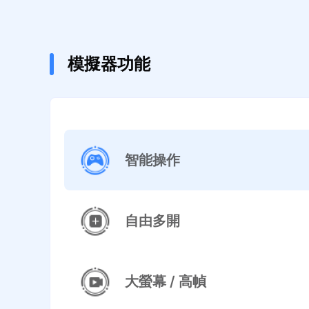
模擬器功能
智能操作
自由多開
大螢幕 / 高幀