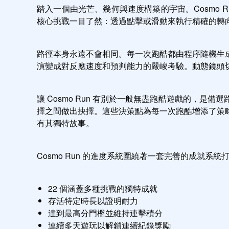
踏入一個由光芒、幾何與速度構築的宇宙。Cosmo R
核心挑戰一目了然：透過點擊或滑動來執行精確的轉
路徑本身永遠不會相同。每一次跑酷都由程序隨機生
演變成對反應速度和預判能力的嚴峻考驗。動態鏡頭
讓 Cosmo Run 有別於一般無盡跑酷遊戲的，
擇之間做出抉擇。這些決策點為每一次跑酷增添了策
有其獨特故事。
Cosmo Run 的進度系統圍繞著一套完善的成就系統
22 個涵蓋多種挑戰的獨特成就
存活特定時長以證明耐力
達到最高分門檻並維持連擊積分
連續多天遊玩以解鎖連續紀錄獎勵