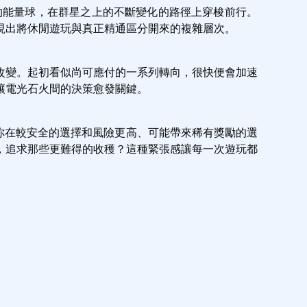
顆輝煌的能量球，在群星之上的不斷變化的路徑上穿梭前行。
現出將休閒遊玩與真正精通區分開來的複雜層次。
改變。起初看似尚可應付的一系列轉向，很快便會加速
讓電光石火間的決策愈發關鍵。
，讓你在較安全的選擇和風險更高、可能帶來稀有獎勵的選
，追求那些更難得的收穫？這種緊張感讓每一次遊玩都