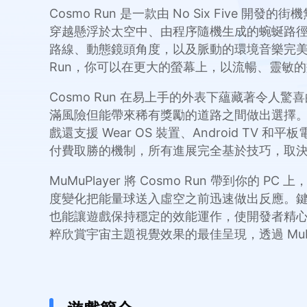
Cosmo Run 是一款由 No Six Fiv
穿越懸浮於太空中、由程序隨機生成的蜿蜒路
路線、動態鏡頭角度，以及脈動的環境音樂完美融合，
Run，你可以在更大的螢幕上，以流暢、靈敏
Cosmo Run 在易上手的外表下蘊藏著令
滿風險但能帶來稀有獎勵的道路之間做出選擇。
戲還支援 Wear OS 裝置、Android
付費取勝的機制，所有進展完全基於技巧，取
MuMuPlayer 將 Cosmo Run 帶
度變化把能量球送入虛空之前迅速做出反應。鍵盤
也能讓遊戲保持穩定的效能運作，使開發者精
粹欣賞宇宙主題視覺效果的最佳呈現，透過 MuMuPl