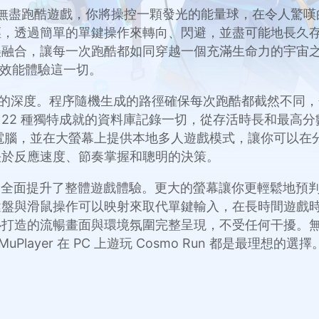
e 開發的街機無盡跑酷遊戲，你將操控一顆發光的能量球，在令人
徑，透過簡單的單鍵操作來轉向、閃避，並盡可能地長久
讓每一次跑酷都如同穿越一個充滿生命力的宇宙之旅。透過 M
的效能體驗這一切。
人驚喜的深度。程序隨機生成的路徑確保每次跑酷都截然不
22 種獨特成就的資料庫記錄一切，從存活時長和最高
 TV 和平板電腦，並在大螢幕上提供本地多人遊戲模式，讓你
決於反應速度、節奏掌握和聰明的決策。
到你的 PC 上，全面提升了整體遊戲體驗。更大的螢幕讓你更輕
與滑鼠操作可以映射來取代單鍵輸入，在長時間遊戲時提供
心打造的流暢畫面與環境氛圍完整呈現，不受任何干擾。
ayer 在 PC 上遊玩 Cosmo Run 都是最理想的選擇