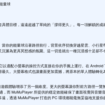
的能量球
套具體目標，遠遠超越了單純的「撐得更久」。每一項解鎖的成
。當你的能量球沿著路徑前行，背景依序切換穿越星雲、小行星
又沉澱為更具冥想感的氛圍。這一切造就出一種沉浸感十足卻不
S 上，它以適配小螢幕的操控方式直接在你的手腕上運行。在 Andr
得最久。大螢幕格式也讓畫面更加震撼，將原本的單人體驗轉化
o Run，為整個遊戲體驗增添了另一個維度。更大的螢幕讓你對前方
而 MuMuPlayer 所提供的穩定效能確保了畫面視覺與
透過 MuMuPlayer 打造的 PC 環境都能毫無妥協地支援