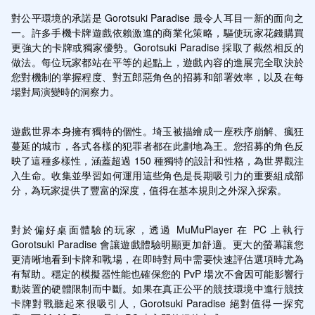
對公平環境的承諾是 Gorotsuki Paradise 最令人耳目一新的面向之
一。許多手機卡牌遊戲依賴激進的商業化策略，驅使玩家花錢購買
更強大的卡牌或獨家優勢。Gorotsuki Paradise 採取了截然相反的
做法。每位玩家都站在平等的起點上，遊戲內容的進展完全取決於
您對機制的掌握程度、對五郎惡角色的招募和部署效率，以及在每
場對局演變時的洞察力。
遊戲世界本身擁有獨特的個性。埼玉被描繪成一座秩序崩解、瘋狂
蔓延的城市，各式各樣的犯罪者都在此劃地為王。您招募的角色反
映了這種多樣性，涵蓋超過 150 種獨特的設計和性格，為世界觀注
入生命。收集並學習如何運用這些角色是長期吸引力的重要組成部
分，為玩家提供了豐富的深度，值得在基本規則之外深入探索。
對於偏好桌面體驗的玩家，透過 MuMuPlayer 在 PC 上執行 
Gorotsuki Paradise 會讓遊戲體驗明顯更加舒適。更大的螢幕讓您
更清晰地看到卡牌和戰場，在即時對局中需要快速評估選項時尤為
有幫助。穩定的模擬器性能也確保您的 PvP 場次不會因可能影響行
動裝置的硬體限制而中斷。如果在真正公平的競技環境中進行競技
卡牌對戰聽起來很吸引人，Gorotsuki Paradise 絕對值得一探究