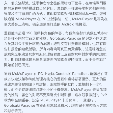
入一個充滿幫派、流氓和亡命之徒的黑暗地下世界，在每場戰鬥展
開的過程中即時構建自己的牌組。遊戲以一種讓每場對局都保持新
鮮感和不可預測性的方式，將即時策略與卡牌機制融為一體。您可
以透過 MuMuPlayer 在 PC 上體驗這一切，MuMuPlayer 是專為在
更大螢幕上流暢、穩定遊戲而打造的 Android 模擬器。
遊戲擁有超過 150 個獨特角色的陣容，每個角色都代表瘋狂城市街
頭各種不同的亡命之徒性格。Gorotsuki Paradise 的與眾不同之處
在於其對公平競技環境的承諾：絕對沒有付費獲勝機制，也沒有廣
告打擾您的遊戲體驗。所有內容均可真正免費獲取，這意味著您的
成功完全取決於您對牌組的理解程度以及在對局中對對手的判讀能
力。即時牌組構建系統意味著您的策略會即時演進，而不是在戰鬥
開始前就已固定。
透過 MuMuPlayer 在 PC 上遊玩 Gorotsuki Paradise，能讓您在這
款以快速決策和牌組管理為核心的遊戲中獲得顯著優勢。更大的螢
幕讓您更容易閱讀卡牌詳情、追蹤對手的動向，並規劃下一步行
動，而不必瞇著眼睛盯著小小的手機螢幕。MuMuPlayer 也提供穩
定的性能，讓您的對局不受延遲或中斷影響，這在競爭激烈的 PvP
環境中至關重要。設定 MuMuPlayer 十分簡單，一旦運行，
Gorotsuki Paradise 在桌面端就如魚得水，讓您完全掌控輸入方式
和顯示設定。