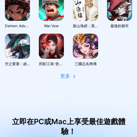
Demon: Adventure Journey
War Vow
新山海經：異變—邰智源代言
最後的都市
空之要塞：啟航
邪影江湖-曾莞婷等你大開殺戒
三國志名將傳
更多
立即在PC或Mac上享受最佳遊戲體
驗！