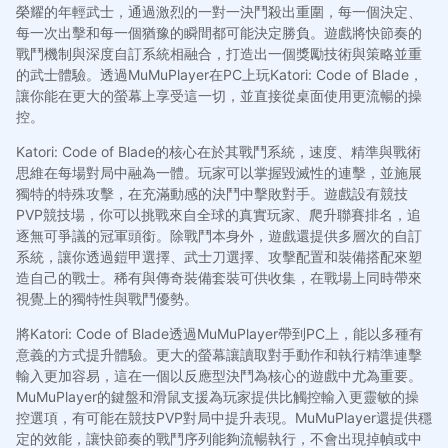
榮耀的年輕武士，通過激烈的一對一決鬥殺出重圍，每一個決定、
每一次出擊和每一個猶豫的瞬間都可能決定勝負。遊戲將快節奏的
戰鬥機制與深度自訂系統相融合，打造出一個獎勵技術與策略並重
的武士體驗。透過MuMuPlayer在PC上玩Katori: Code of Blade，
讓你能在更大的螢幕上享受這一切，並直接從桌面使用更流暢的操
控。
Katori: Code of Blade的核心在於其戰鬥系統，速度、精準與戰術
思維在每場對局中融為一體。玩家可以掌握毀滅性的連擊，並施展
獨特的特殊攻擊，在充滿動感的決鬥中擊敗對手。遊戲設有競技
PVP競技場，你可以挑戰來自全球的真實玩家、爬升聯賽排名，追
逐無可爭議的冠軍頭銜。除戰鬥本身外，遊戲還提供多層次的自訂
系統，讓你透過鎧甲選擇、武士刀選擇、攻擊配置和裝備搭配來塑
造自己的戰士。稀有與傳奇裝備套裝可供收集，在戰場上同時帶來
視覺上的獨特性與戰鬥優勢。
將Katori: Code of Blade透過MuMuPlayer帶到PC上，能以多種有
意義的方式提升體驗。更大的螢幕讓讀取對手動作和執行精準連擊
輸入更加容易，這在一個以反應型決鬥為核心的遊戲中尤為重要。
MuMuPlayer的鍵盤和滑鼠支援為玩家提供比觸控輸入更靈敏的操
控選項，有可能在競技PVP對局中提升表現。MuMuPlayer還提供穩
定的效能，讓快節奏的戰鬥序列能夠流暢執行，不會出現掉幀或中