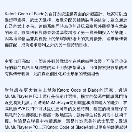
Katori: Code of Blade的自訂系統遠超表面的外觀設計。玩家可以透
過鎧甲選擇、武士刀選擇、攻擊分配與輔助裝備的組合，建立屬於
自己的武士身份。這個系統同時為你的遊玩風格與外觀提供有意義
的表達。收集稀有與傳奇裝備套裝增添了另一層長期投入的樂趣，
因為這些物品兼具視覺上的榮耀與戰場上的實質優勢。追求最佳裝
備搭配，成為追求勝利之外的另一個持續目標。
主要自訂亮點： - 塑造外觀與戰場存在感的鎧甲套裝 - 可依照你偏
好的戰鬥風格量身調整的武士刀與攻擊選項 - 可供探索與收集的稀
有與傳奇套裝 - 允許真正個性化武士形象的裝備組合
對於想在更大舞台上體驗Katori: Code of Blade的玩家，透過
MuMuPlayer在PC上運行是個絕佳選擇。擴大的螢幕空間讓戰鬥情
況更易於判讀，而透過MuMuPlayer使用鍵盤和滑鼠輸入的能力，在
高風險PVP決鬥中可以提供更可靠的反應時間。穩定的模擬確保每
場戰鬥的快節奏動作都能一致地渲染，讓你專注於對局而非技術干
擾。無論是在聯賽中持續磨練，還是打造完美的武士配置，透過
MuMuPlayer在PC上玩Katori: Code of Blade都能以更多的舒適感與