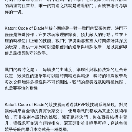
的渴望前往首都。唯一的前進之路就是透過戰鬥，而競技場將考驗
你的一切。
Katori: Code of Blade的核心圍繞著一對一戰鬥的緊張強度。決鬥不
僅僅是按鍵操作，它要求玩家理解節奏、預判敵人的行動，並在正
確的時機使用正確的技能。戰鬥引擎獎勵那些投入時間鑽研其深度
的玩家，提供一系列可以連鎖使用的連擊與特殊攻擊，足以瓦解即
使是最擅長防守的對手。
戰鬥的獨特之處： - 每場決鬥由速度、準確性與戰術決策的組合來
決定 - 毀滅性的連擊串可以隨時間精通與精煉 - 獨特的特殊攻擊為
每次交鋒增添多樣性與不可預測性 - 戰鬥的節奏既鼓勵積極施壓，
也需要審慎的耐性
Katori: Code of Blade的競技層面透過其PVP競技場系統呈現。對局
讓你與來自全球的真實玩家交手，使每場戰鬥都成為真正的技術考
驗，而非按劇本設計的挑戰。隨著贏得決鬥，你在聯賽結構中晉
升，獲得認可並邁向頂端排名。冠軍頭銜並非唾手可得，穿越每個
競爭等級的攀升本身就是一種獎勵。