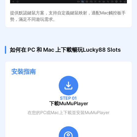
提供默認鍵鼠方案，支持自定義鍵鼠映射，適配Mac觸控板手
勢，滿足不同遊玩需求。
如何在 PC 和 Mac 上下載暢玩Lucky88 Slots
安裝指南
STEP 01
下載MuMuPlayer
在您的PC或Mac上下載並安裝MuMuPlayer