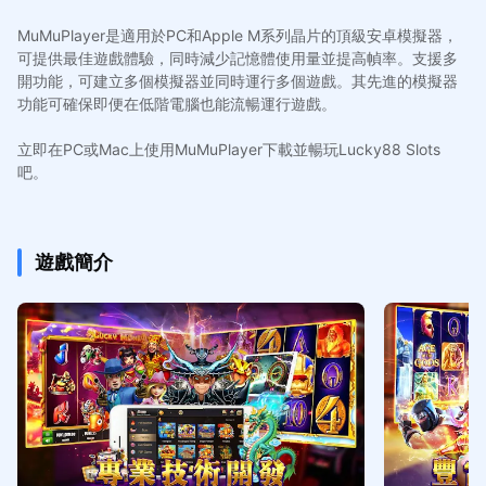
MuMuPlayer是適用於PC和Apple M系列晶片的頂級安卓模擬器，
可提供最佳遊戲體驗，同時減少記憶體使用量並提高幀率。支援多
開功能，可建立多個模擬器並同時運行多個遊戲。其先進的模擬器
功能可確保即便在低階電腦也能流暢運行遊戲。
立即在PC或Mac上使用MuMuPlayer下載並暢玩Lucky88 Slots
吧。
遊戲簡介