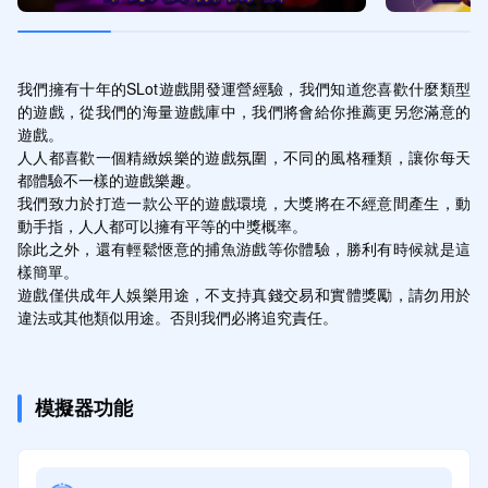
我們擁有十年的SLot遊戲開發運營經驗，我們知道您喜歡什麼類型
的遊戲，從我們的海量遊戲庫中，我們將會給你推薦更另您滿意的
遊戲。

人人都喜歡一個精緻娛樂的遊戲氛圍，不同的風格種類，讓你每天
都體驗不一樣的遊戲樂趣。

我們致力於打造一款公平的遊戲環境，大獎將在不經意間產生，動
動手指，人人都可以擁有平等的中獎概率。

除此之外，還有輕鬆愜意的捕魚游戲等你體驗，勝利有時候就是這
樣簡單。

遊戲僅供成年人娛樂用途，不支持真錢交易和實體獎勵，請勿用於
違法或其他類似用途。否則我們必將追究責任。
模擬器功能