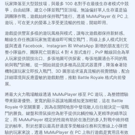
玩家降落至大型競技場，與最多 100 名對手在最後生存者模式中競
爭，自由組隊、建立小隊並戰鬥至頂端。無論偏好單人生存還是協
調團隊作戰，遊戲始終保持戰鬥進行。透過 MuMuPlayer 在 PC 上
遊玩，可在更大的螢幕上享受更流暢的性能，開箱即用。
遊戲提供豐富多樣的遊玩風格與模式，讓每次遊戲都保持新鮮感。
離線生存任務讓玩家無需連線即可獨立戰鬥，而線上多人模式則支
援與透過 Facebook、Instagram 和 WhatsApp 新增的朋友進行完
整小隊協作。團隊死亡競賽以 4 對 4 形式進行，PvP 離線回合為單
人玩家提供競技出口。多張地圖可供探索，每張地圖適合不同的戰
術與戰鬥距離。從一開始就提供多種高品質武器選擇，降落傘著陸
機制讓玩家立即投入戰鬥。3D 圖形追求逼真流暢的視覺體驗，配合
詳細環境與反應靈敏的遊戲動態，推動 Battle Royale 格式向前發
展。
將最大火力戰場離線透過 MuMuPlayer 移至 PC 遊玩，為整體體驗
帶來顯著優勢。更寬的顯示器讓地圖感知更加輕鬆，這在 Battle
Royale 中至關重要，因為在開闊地形中發現敵人往往能決定一場戰
鬥的勝負。鍵盤和滑鼠操控為射手提供比觸控輸入更精準的瞄準設
定，而 MuMuPlayer 穩定的性能有助於在激烈的多人對戰中維持穩
定的幀率。對於想要以最高舒適度享受離線任務和完整線上小隊體
驗的玩家來說，透過 MuMuPlayer 在 PC 上執行遊戲是實用且有效