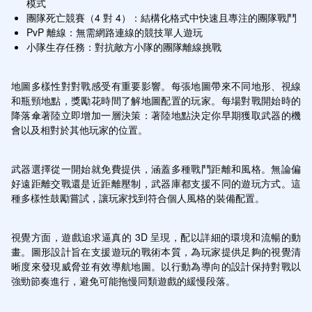
模式
團隊死亡競賽（4 對 4）：結構化格式中快速且專注的團隊戰鬥
PvP 離線：無需網路連線的競技單人遊玩
小隊生存任務：對抗敵方小隊的團隊離線挑戰
地圖多樣性對對戰感受有重要影響。每張地圖帶來不同地形、視線
和瓶頸地點，獎勵花時間了解地圖配置的玩家。每場對戰開始時的
降落傘著陸立即增加一層決策：著陸地點決定你早期獲取武器的機
會以及相對於其他玩家的位置。
武器選擇從一開始就免費提供，涵蓋多種戰鬥距離和風格。無論偏
好遠距離交戰還是近距離壓制，武器庫都支援不同的遊玩方式。這
種多樣性鼓勵嘗試，讓玩家找到符合個人風格的裝備配置。
視覺方面，遊戲追求逼真的 3D 呈現，配以詳細的環境和流暢的動
畫。圖形設計旨在支援遊玩的戰術本質，為玩家提供足夠的視覺清
晰度來發現威脅並有效導航地圖。以行動為導向的設計保持對戰以
強勁節奏進行，避免可能拖慢同類遊戲的緩慢段落。