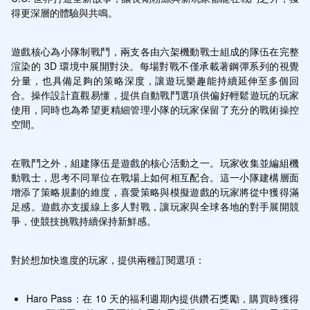
得更深層的體驗與共鳴。
遊戲核心為小隊制戰鬥，兩支各由六架機動戰士組成的隊伍在完整
渲染的 3D 環境中展開對決。每場對戰不僅承載著鋼彈系列的視覺
分量，也具備足夠的策略深度，讓遊玩樂趣能持續延伸至多個回
合。操作設計直觀易懂，提供自動戰鬥選項供偏好輕鬆遊玩的玩家
使用，同時也為希望更精細管理小隊的玩家保留了充分的戰術操控
空間。
在戰鬥之外，組建隊伍是遊戲的核心活動之一。玩家收集並編組機
動戰士，思考不同單位在戰場上如何相互配合。這一小隊建構層面
增添了策略規劃的維度，喜愛策略與模擬遊戲的玩家將從中獲得滿
足感。遊戲亦支援線上多人對戰，讓玩家與全球各地的對手展開競
爭，使競技挑戰持續保持新鮮感。
對於想加快進度的玩家，提供兩種訂閱選項：
Haro Pass：在 10 天的福利週期內提供鑽石獎勵，購買時獲得 