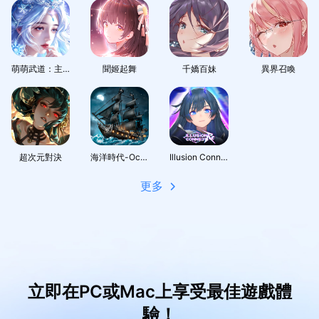
萌萌武道：主宰幻想
聞姬起舞
千嬌百妹
異界召喚
超次元對決
海洋時代-Ocean Age
Illusion Connect: Re
更多
立即在PC或Mac上享受最佳遊戲體
驗！