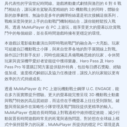
具代表性的宇宙世紀時間線。遊戲將動畫式劇情與激烈的 6 對 6 戰
鬥相結合，讓玩家在駕駛高度精細的 3D 機動戰士的同時，體驗全
新的故事劇情。無論你是多年的鋼彈粉絲還是初次接觸這個系列，
戰略深度與便於上手的自動戰鬥機制相結合，讓你能輕鬆投入戰
局。透過 MuMuPlayer 在 PC 上遊玩，能享受更大的螢幕以欣賞戰
鬥中的每個細節，並在長時間遊戲時擁有更穩定的環境。
本遊戲以電影級動畫演出與即時戰術戰鬥的融合為一大亮點。玩家
可組建自訂機動戰士小隊，與來自世界各地的對手展開線上對戰。
操作設計對新手友好，同時也能滿足具備戰略思維的玩家，令休閒
玩家與資深機甲愛好者皆能從中獲得樂趣。Haro Pass 及 Haro
Pass Pro 等選購訂閱方案提供額外特典，包括每日鑽石獎勵、經驗
值加成、速度模式解鎖以及協力任務捷徑，讓投入的玩家能以更有
效率的方式持續成長。
透過 MuMuPlayer 在 PC 上遊玩機動戰士鋼彈 U.C. ENGAGE，能
在多方面實際提升體驗。更大的螢幕能完整呈現 3D 機動戰士動畫
與戰鬥特效的高品質細節，而這些在手機螢幕上往往受到限制。鍵
盤與滑鼠操作在策略性小隊管理及戰鬥階段提供更精準的輸入。
MuMuPlayer 也能在長時間線上對戰過程中維持穩定效能，減少行
動裝置長時間遊戲時常見的耗電與過熱問題。對於想在全球線上模
式中保持競爭力的玩家，MuMuPlayer 所提供的穩定 PC 環境是真