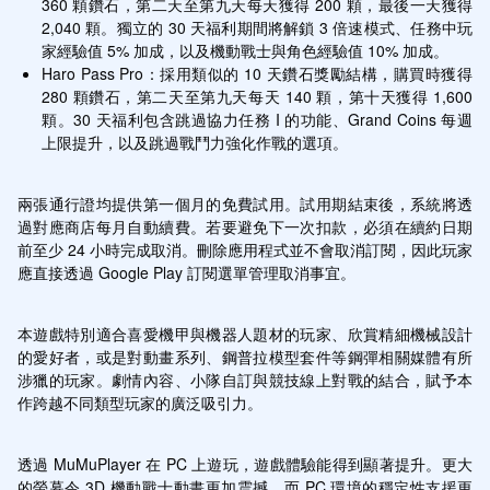
360 顆鑽石，第二天至第九天每天獲得 200 顆，最後一天獲得 
2,040 顆。獨立的 30 天福利期間將解鎖 3 倍速模式、任務中玩
家經驗值 5% 加成，以及機動戰士與角色經驗值 10% 加成。
Haro Pass Pro：採用類似的 10 天鑽石獎勵結構，購買時獲得 
280 顆鑽石，第二天至第九天每天 140 顆，第十天獲得 1,600 
顆。30 天福利包含跳過協力任務 I 的功能、Grand Coins 每週
上限提升，以及跳過戰鬥力強化作戰的選項。
兩張通行證均提供第一個月的免費試用。試用期結束後，系統將透
過對應商店每月自動續費。若要避免下一次扣款，必須在續約日期
前至少 24 小時完成取消。刪除應用程式並不會取消訂閱，因此玩家
應直接透過 Google Play 訂閱選單管理取消事宜。
本遊戲特別適合喜愛機甲與機器人題材的玩家、欣賞精細機械設計
的愛好者，或是對動畫系列、鋼普拉模型套件等鋼彈相關媒體有所
涉獵的玩家。劇情內容、小隊自訂與競技線上對戰的結合，賦予本
作跨越不同類型玩家的廣泛吸引力。
透過 MuMuPlayer 在 PC 上遊玩，遊戲體驗能得到顯著提升。更大
的螢幕令 3D 機動戰士動畫更加震撼，而 PC 環境的穩定性支援更