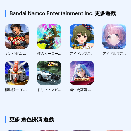
Bandai Namco Entertainment Inc. 更多遊戲
キングダム 覇道
僕のヒーローアカデミア ULTRA IMPACT
アイドルマスター ミリオンライブ！ シアターデイズ
アイドルマスターシャイニーカラーズ SongforPrism
機動戦士ガンダム U.C. ENGAGE
ドリフトスピリッツ
轉生史萊姆 魔王與龍的建國譚
更多 角色扮演 遊戲