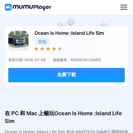
Ocean Is Home :Island Life Sim
冒險
更新日期: 2026-07-08
遊戲廠商：RAVEDOG GAMES
免費下載
在 PC 和 Mac 上暢玩Ocean Is Home :Island Life
Sim
Ocean Is Home: Island Life Sim 是由 RAVEDOG GAMES 開發的免