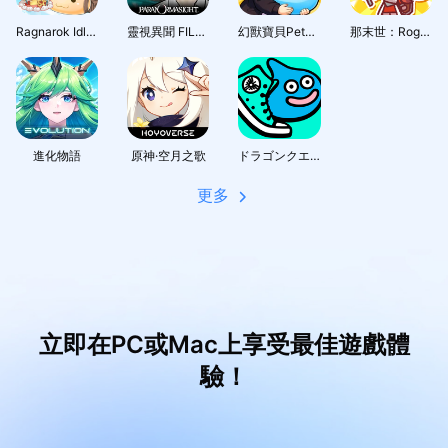
Ragnarok Idle Adventure Plus
靈視異聞 FILE38 伊勢人魚物語
幻獸寶貝PetGirl
那末世：Roguelike角色扮演
進化物語
原神·空月之歌
ドラゴンクエストウォーク
更多
立即在PC或Mac上享受最佳遊戲體
驗！