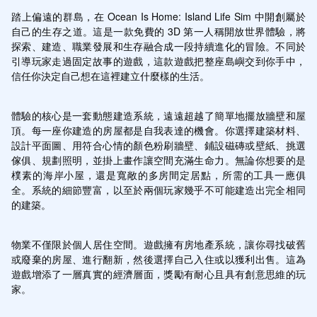
踏上偏遠的群島，在 Ocean Is Home: Island Life Sim 中開創屬於
自己的生存之道。這是一款免費的 3D 第一人稱開放世界體驗，將
探索、建造、職業發展和生存融合成一段持續進化的冒險。不同於
引導玩家走過固定故事的遊戲，這款遊戲把整座島嶼交到你手中，
信任你決定自己想在這裡建立什麼樣的生活。
體驗的核心是一套動態建造系統，遠遠超越了簡單地擺放牆壁和屋
頂。每一座你建造的房屋都是自我表達的機會。你選擇建築材料、
設計平面圖、用符合心情的顏色粉刷牆壁、鋪設磁磚或壁紙、挑選
傢俱、規劃照明，並掛上畫作讓空間充滿生命力。無論你想要的是
樸素的海岸小屋，還是寬敞的多房間定居點，所需的工具一應俱
全。系統的細節豐富，以至於兩個玩家幾乎不可能建造出完全相同
的建築。
物業不僅限於個人居住空間。遊戲擁有房地產系統，讓你尋找破舊
或廢棄的房屋、進行翻新，然後選擇自己入住或以獲利出售。這為
遊戲增添了一層真實的經濟層面，獎勵有耐心且具有創意思維的玩
家。