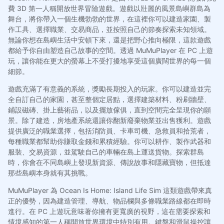
費 3D 第一人稱開放世界冒險遊戲。遊戲以壯麗的風景島嶼群島為
舞台，將你帶入一個生機勃勃的世界，在這裡你可以建造家園、製
作工具、選擇職業、交易商品，並按照自己的節奏探索未知領域。
無論你想在島嶼生活中安頓下來，還是把野心推向極限，這款遊戲
都給予你自由塑造自己故事的空間。透過 MuMuPlayer 在 PC 上遊
玩，讓你能在更大的螢幕上不受打擾地享受這個廣闊世界的每一個
細節。
遊戲充滿了有意義的系統，獎勵長期投入的玩家。你可以建造並完
全自訂自己的家園，甚至整個定居點，選擇建築材料、粉刷牆壁、
鋪設磁磚、掛上藝術品，以及擺放傢俱，直到空間完全呈現你的願
景。除了建造，房地產系統還讓你翻新廢棄物業並出售獲利。遊戲
提供廣泛的職業選擇，包括消防員、卡車司機、急救員和拾荒者，
每種職業都幫助你賺取金錢和累積經驗。你可以耕作、製作武器和
服裝、交易資源，並駕駛自己的車輛在島上運送貨物。探索群島
時，你會在不同島嶼上發現新資源、傳說故事和隱藏寶物，但抵達
那些島嶼本身就有其挑戰。
MuMuPlayer 為 Ocean Is Home: Island Life Sim 這類遊戲帶來真
正的優勢，因為建造管理、導航、物品欄與多條職業路線都在即時
進行。在 PC 上遊玩意味著你擁有更寬廣的視野，這在需要探索和
情境感知的第一人稱開放世界環境中特別有用。鍵盤和滑鼠操控讓