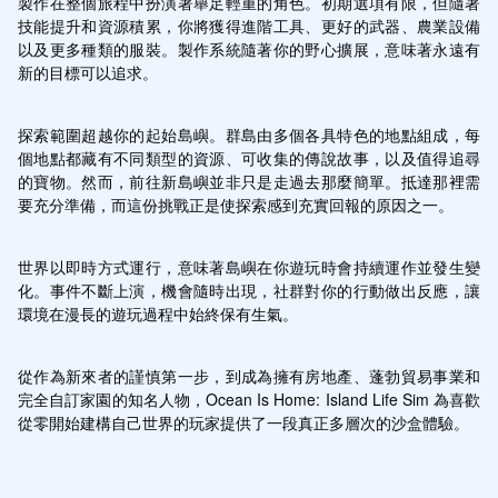
製作在整個旅程中扮演著舉足輕重的角色。初期選項有限，但隨著
技能提升和資源積累，你將獲得進階工具、更好的武器、農業設備
以及更多種類的服裝。製作系統隨著你的野心擴展，意味著永遠有
新的目標可以追求。
探索範圍超越你的起始島嶼。群島由多個各具特色的地點組成，每
個地點都藏有不同類型的資源、可收集的傳說故事，以及值得追尋
的寶物。然而，前往新島嶼並非只是走過去那麼簡單。抵達那裡需
要充分準備，而這份挑戰正是使探索感到充實回報的原因之一。
世界以即時方式運行，意味著島嶼在你遊玩時會持續運作並發生變
化。事件不斷上演，機會隨時出現，社群對你的行動做出反應，讓
環境在漫長的遊玩過程中始終保有生氣。
從作為新來者的謹慎第一步，到成為擁有房地產、蓬勃貿易事業和
完全自訂家園的知名人物，Ocean Is Home: Island Life Sim 為喜歡
從零開始建構自己世界的玩家提供了一段真正多層次的沙盒體驗。