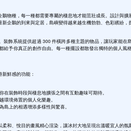
企鵝物種，每一種都需要專屬的棲息地才能茁壯成長。設計與擴
著新企鵝的到來與定居，島嶼變得越來越生機勃勃、色彩繽紛，
裝飾系統提供超過 300 件橫跨多種主題的物品，讓玩家能
都給予你真正的創作自由。每一種擺設都散發出獨特的個人風
持新鮮感的功能：
你在裝飾時段與棲息地擴張之間有互動趣味可期待。
越環境佈置的個人化樂趣。
為島上的相遇增添多樣性與驚喜。
以柔和、悅目的畫風精心渲染，讓冰封大地呈現出溫暖宜人的氛