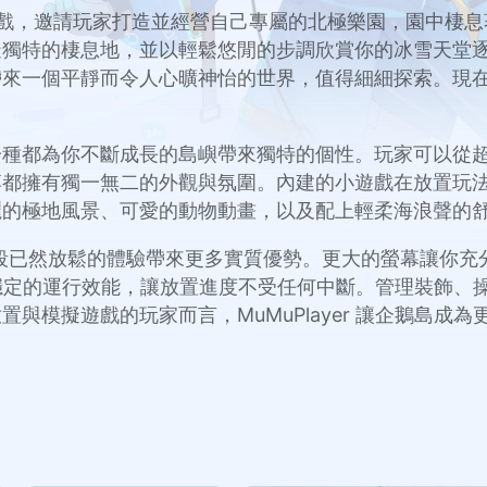
模擬遊戲，邀請玩家打造並經營自己專屬的北極樂園，園中棲
造獨特的棲息地，並以輕鬆悠閒的步調欣賞你的冰雪天堂
一個平靜而令人心曠神怡的世界，值得細細探索。現在你可以
種都為你不斷成長的島嶼帶來獨特的個性。玩家可以從超過
落都擁有獨一無二的外觀與氛圍。內建的小遊戲在放置玩
麗的極地風景、可愛的動物動畫，以及配上輕柔海浪聲的
島，為這段已然放鬆的體驗帶來更多實質優勢。更大的螢幕讓
保流暢穩定的運行效能，讓放置進度不受任何中斷。管理裝飾
與模擬遊戲的玩家而言，MuMuPlayer 讓企鵝島成