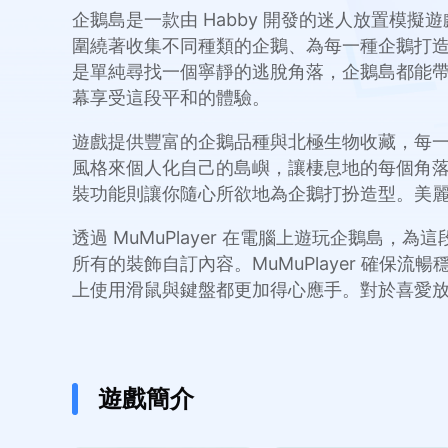
企鵝島是一款由 Habby 開發的迷人放置
圍繞著收集不同種類的企鵝、為每一種企鵝打
是單純尋找一個寧靜的逃脫角落，企鵝島都能帶來
幕享受這段平和的體驗。
遊戲提供豐富的企鵝品種與北極生物收藏，每一
風格來個人化自己的島嶼，讓棲息地的每個角
裝功能則讓你隨心所欲地為企鵝打扮造型。美
透過 MuMuPlayer 在電腦上遊玩企鵝
所有的裝飾自訂內容。MuMuPlayer 確
上使用滑鼠與鍵盤都更加得心應手。對於喜愛放置
遊戲簡介