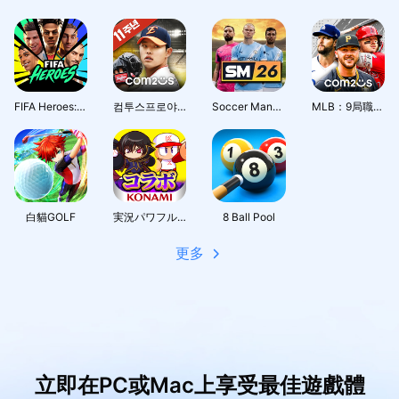
FIFA Heroes: Football Action
컴투스프로야구2026
Soccer Manager 2026 - Football
MLB：9局職棒26
白貓GOLF
実況パワフルプロ野球
8 Ball Pool
更多
立即在PC或Mac上享受最佳遊戲體