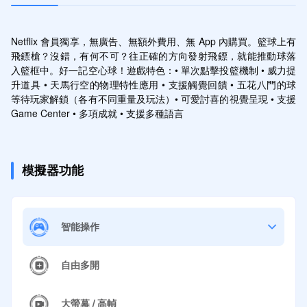
Netflix 會員獨享，無廣告、無額外費用、無 App 內購買。籃球上有
飛鏢槍？沒錯，有何不可？往正確的方向發射飛鏢，就能推動球落
入籃框中。好一記空心球！遊戲特色：• 單次點擊投籃機制 • 威力提
升道具 • 天馬行空的物理特性應用 • 支援觸覺回饋 • 五花八門的球
等待玩家解鎖（各有不同重量及玩法）• 可愛討喜的視覺呈現 • 支援 
Game Center • 多項成就 • 支援多種語言
模擬器功能
智能操作
自由多開
大螢幕 / 高幀