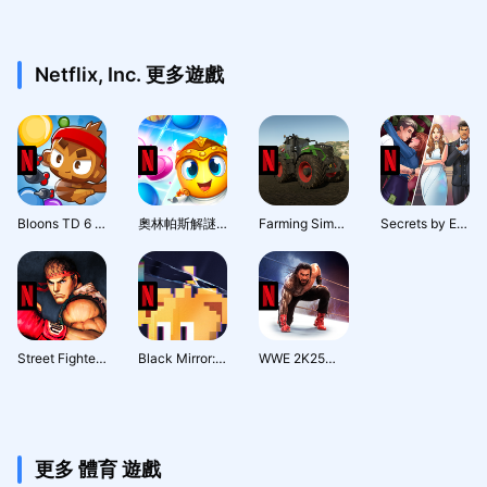
Netflix, Inc. 更多遊戲
Bloons TD 6 NETFLIX
奧林帕斯解謎小天神
Farming Simulator 23 NETFLIX
Secrets by Episode NETFLIX
Street Fighter IV CE NETFLIX
Black Mirror: Thronglets
WWE 2K25：Netflix 版
更多 體育 遊戲