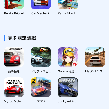
Build a Bridge!
Car Mechanic
Ramp Bike Jumping
更多 競速 遊戲
巔峰極速
ドリフトスピリッツ
Garena 極速領域：夢幻莊園
MadOut 2: Grand Auto Racing
Mystic Motors: Car Racing Game
OTR 2
Junkyard Rush Racing