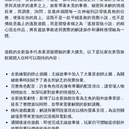
界與其彼岸的邊界之上。旅客帶著未竟的事務、秘密與未解的情感
前來，而調查、詢問，並最終揭開每一次神秘到訪背後真相的任
務，便落在你的肩上。這既不是一款平鋪直敘的視覺小說，也不是
傳統意義上的逃脫遊戲，而是開發者稱之為「逃脫冒險小說」的精
心混合作品，將長篇故事敘述與實際的解謎操作和邏輯推理融為一
體。
遊戲的全新版本代表著原版體驗的重大擴充。以下是玩家在黃昏旅
館展開入住時可以期待的內容：
全新繪製的靜止插圖：主線故事中加入了大量原創靜止圖，為關
鍵敘事時刻賦予了過去所缺乏的視覺份量。
完整角色配音：許多角色現在擁有專屬的配音演出，讓登場人物
栩栩如生，加深玩家對故事的情感投入。
全新旅客劇情：新增了以全新旅館住客為主角的額外故事章節，
延長了整體遊玩時間，並帶來需要解開的新鮮謎團。
橫向遊戲畫面：解謎與審問段落現在以橫向螢幕呈現，為這些關
鍵場景帶來更強的沉浸感與電影感。
通關後迷你遊戲：即使完成主線故事後，玩家仍可體驗提供額外
娛樂與重玩價值的迷你遊戲。