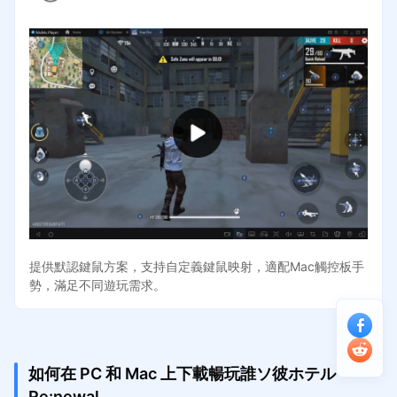
提供默認鍵鼠方案，支持自定義鍵鼠映射，適配Mac觸控板手
勢，滿足不同遊玩需求。
如何在 PC 和 Mac 上下載暢玩誰ソ彼ホテル
Re:newal