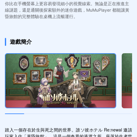
你比在手機螢幕上更容易發現細小的視覺線索。無論是正在推進主
線謎題，還是通關後探索額外的迷你遊戲，MuMuPlayer 都能讓黃
昏旅館的完整體驗在桌機上流暢運行。
遊戲簡介
踏入一個存在於生與死之間的世界。誰ソ彼ホテル Re:newal 邀請
玩家入住「黃昏旅館」，這是一個奇異的過渡之所，座落於生者世