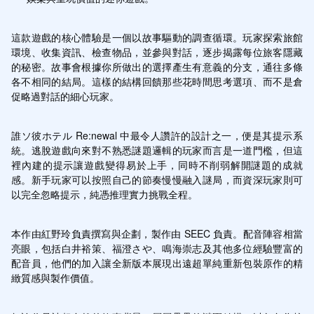
這款遊戲的核心體驗是一個以故事驅動的調查循環。玩家探索旅館
環境、收集資訊、檢查物品，並參與對話，逐步揭露每位旅客隱藏
的秘密。故事會根據你所做出的選擇產生有意義的分支，通往多條
各不相同的結局。這樣的結構回饋那些花時間思考選項、而不是倉
促略過對話的細心玩家。
誰ソ彼ホテル Re:newal 中最令人讚許的設計之一，便是其提示系
統。逃脫遊戲向來對不熟悉謎題邏輯的玩家而言是一道門檻，但這
裡內建的提示讓遊戲變得易於上手，同時不削弱解開謎題的成就
感。新手玩家可以按照自己的節奏慢慢融入謎局，而資深玩家則可
以完全忽略提示，純憑推理實力挑戰全程。
本作由紅野玲負責撰寫與企劃，製作由 SEEC 負責。配音陣容相當
亮眼，包括白井裕策、福澄さや、鳴海崇志及其他多位經驗豐富的
配音員，他們的加入讓全新版本展現出遠超單純重新包裝原作的精
緻質感與製作價值。