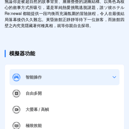
無論你是被超自然的故事背景、層層疊疊的謎團結構、以角色為核
心的敘事方式所吸引，還是單純熱愛挑戰逃脫謎題，誰ソ彼ホテル 
Re:newal 都能提供一段均衡而充滿氛圍的冒險旅程，令人在最後結
局落幕後仍久久難忘。黃昏旅館正靜靜等待下一位旅客，而旅館四
壁之內究竟隱藏著何種真相，就等你親自去探尋。
模擬器功能
智能操作
自由多開
大螢幕 / 高幀
極致效能