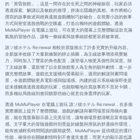
的「黃昏旅館」，這是一間存在於生死之間的神秘旅宿，玩家必須
透過探索、解謎以及敏銳的推理，拼湊出隱藏的真相。本作將精心
撰寫的故事敘述與經典逃脫遊戲機制巧妙融合，在視覺小說的敘事
方式與密室逃脫挑戰的交匯處，打造出獨特的遊戲體驗。透過
MuMuPlayer 在電腦上遊玩，可在更大的螢幕上完整體驗這款充滿
氣氛的冒險作品，讓每一條線索與故事細節都更容易被掌握。
誰ソ彼ホテル Re:newal 相較於原版推出了許多充實的升級內容。
全新版本收錄了大量新繪製的靜止插圖，為主線故事增添視覺魅
力，同時加入了豐富的角色配音，讓登場人物更具個性與深度。除
了主線故事，還新增了以全新旅館客人為主角的額外劇情，進一步
擴充整體故事。遊戲也支援橫向螢幕顯示，適用於解謎與審問場
景，令遊戲體驗更具電影感與臨場感。內建的提示系統確保即使是
從未接觸過逃脫遊戲的玩家，也能順暢地欣賞故事而不至於卡關，
而多種結局路線則會回饋那些細心留意自身選擇的玩家。
透過 MuMuPlayer 在電腦上遊玩 誰ソ彼ホテル Re:newal，在多個
實際層面上提升了整體體驗。遊戲的解謎與審問場景採用橫向畫
面，能在寬螢幕顯示器上完美呈現，讓每個場景都清晰且富有臨場
感。文字量大的冒險遊戲特別受益於鍵盤與滑鼠的舒適操作環境，
能有效減輕長時間閱讀的眼睛疲勞。MuMuPlayer 提供穩定的運行
性能，確保你在關鍵劇情時刻不會遺失進度，而更大的顯示器也讓