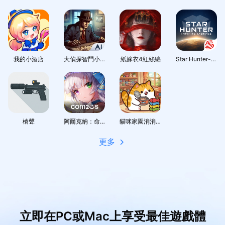
我的小酒店
大偵探智鬥小AI
紙嫁衣4紅絲纏
Star Hunter-Infinite Lagrange
槍聲
阿爾克納：命運之輪 - 腦力對決策略型隨機防禦RPG
貓咪家園消消樂
更多
立即在PC或Mac上享受最佳遊戲體