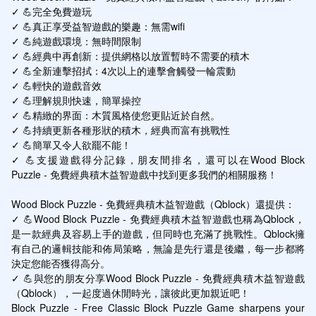
✓ 💪完全免費遊玩

✓ 💪真正享受益智遊戲的樂趣：無需wifi

✓ 💪純遊戲環境：無時間限制

✓ 💪經典中再創新：提供網格以放置暫時不需要的積木

✓ 💪全新連擊招拭：4次以上的連擊會觸發一輪震動

✓ 💪輕快的遊戲音效

✓ 💪理解規則快速，簡單操控

✓ 💪精緻的界面：木質風格使您更貼近於自然。

✓ 💪持續更新各種形狀的積木，經典而富有挑戰性

✓ 💪簡單又令人欲罷不能！

✓ 💪支援遊戲得分記錄，朋友間排名，還可以在Wood Block 
Puzzle - 免費經典積木益智遊戲中找到更多我們的相關服務！

Wood Block Puzzle - 免費經典積木益智遊戲（Qblock）還提供：

✓ 💪Wood Block Puzzle - 免費經典積木益智遊戲也稱為Qblock，
是一款經典及容易上手的遊戲，但同時也充滿了挑戰性。Qblock擁
有自己的邏輯技能和佈局策略，無論是先行還是後繼，每一步都將
決定您能否獲得高分。

✓ 💪與您的朋友分享Wood Block Puzzle - 免費經典積木益智遊戲
（Qblock），一起度過休閒時光，讓彼此更加親近吧！

Block Puzzle - Free Classic Block Puzzle Game sharpens your 