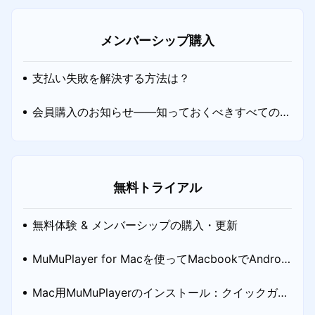
メンバーシップ購入
支払い失敗を解決する方法は？
会員購入のお知らせ——知っておくべきすべてのこ
と
無料トライアル
無料体験 & メンバーシップの購入・更新
MuMuPlayer for Macを使ってMacbookでAndroid
ゲームをプレイする方法
Mac用MuMuPlayerのインストール：クイックガイ